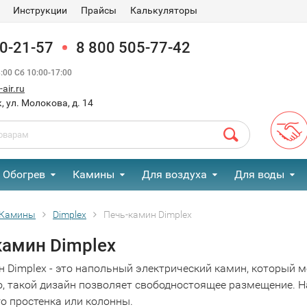
Инструкции
Прайсы
Калькуляторы
90-21-57
8 800 505-77-42
00 Сб 10:00-17:00
air.ru
, ул. Молокова, д. 14
Обогрев
Камины
Для воздуха
Для воды
Камины
Dimplex
Печь-камин Dimplex
камин Dimplex
н Dimplex - это напольный электрический камин, который 
о, такой дизайн позволяет свободностоящее размещение. 
о простенка или колонны.