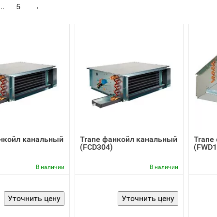
...
5
→
нкойл канальный
Trane фанкойл канальный
Trane
(FCD304)
(FWD1
В наличии
В наличии