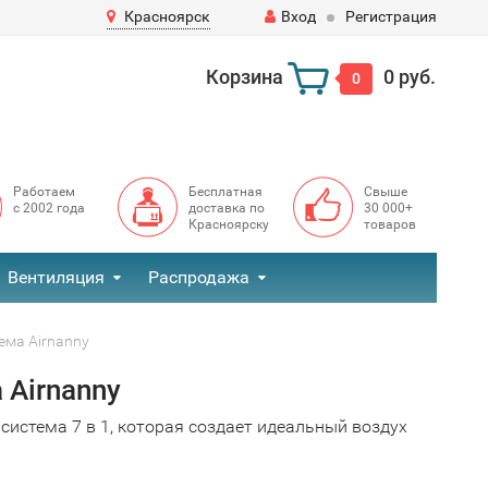
Красноярск
Вход
Регистрация
Корзина
0 руб.
0
Работаем
Бесплатная
Свыше
с 2002 года
доставка по
30 000+
Красноярску
товаров
Вентиляция
Распродажа
ема Airnanny
Airnanny
истема 7 в 1, которая создает идеальный воздух