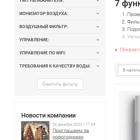
ТИП УВЛАЖНИТЕЛЯ:
7 фун
ИОНИЗАТОР ВОЗДУХА:
Пров
Филь
ВОЗДУШНЫЙ ФИЛЬТР:
Подо
Увла
УПРАВЛЕНИЕ:
Дези
Показат
Когд
УПРАВЛЕНИЕ ПО WIFI:
реци
ТРЕБОВАНИЯ К КАЧЕСТВУ ВОДЫ:
Авто
В налич
Функция п
Очистить фильтр
Проветрива
становитс
свежий ул
свежего во
Новости компании
останавлив
26 декабря 2023 / 17:04
Приглашаем за
Функция Ф
новогодними