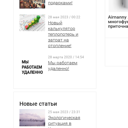
подарками!
AIRNANNY 
фильтраци
Airnanny
28 мая 2023 / 00:22
многофу
Новый
Первым из 
приточна
калькулятор
достаточн
теплопотерь и
попадание
затрат на
отопление!
Вариант в
28 марта 2020 / 14:54
В Start эт
Мы работаем
шерсть и п
удаленно!
замены - 1
Подлежит 
В комплек
(HEPA + A
Новые статьи
частицы P
25 мая 2023 / 23:31
наибольшу
Экологическая
выбросы, 
ситуация в
загрязните