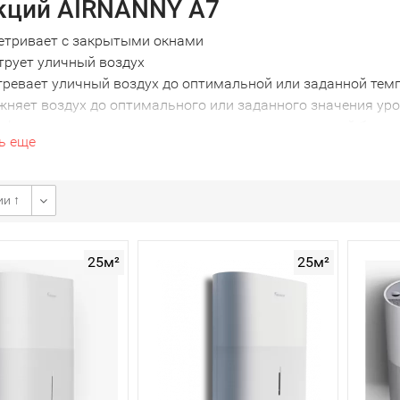
кций AIRNANNY A7
етривает с закрытыми окнами
трует уличный воздух
гревает уличный воздух до оптимальной или заданной тем
жняет воздух до оптимального или заданного значения ур
нфицирует воду увлажнителя с помощью встроенной бакт
ь еще
а в помещении достаточно свежего воздуха, выполняет фу
ркуляции)
матически поддерживает оптимальные значения температу
ии ↑
роветривания:
ние осуществляется на основании показателей встроенного
25м²
25м²
я душно (уровень CO2 превышает 600 ppm), AIRNANNY A7 а
ичный воздух, фильтруя, подогревая и увлажняя его до опт
здуха, установка переходит в режим внутреннего очистите
ается, AIRNANNY “берет” воздух из помещения, прогоняет 
ильтрации воздуха: