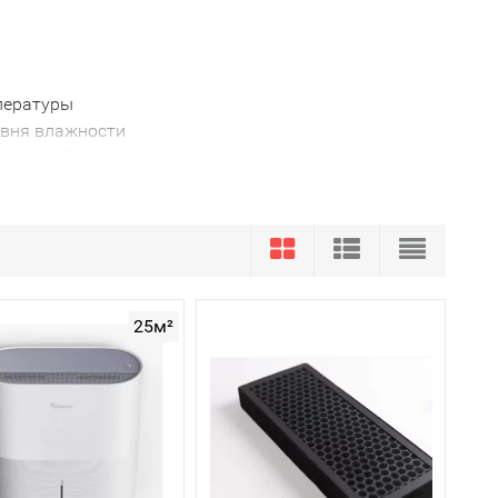
пературы
овня влажности
ерицидной УФ-лампы
нкцию внутреннего очистителя и увлажнителя (Режим
ры, влажности и уровня CO2
 датчика углекислого газа (CO2) - когда в комнате
25м²
втоматически начинает подавать в помещение
имальных значений. Когда в комнате достаточно
ля и увлажнителя - приток уличного воздуха
его через блок фильтров и увлажняет.