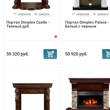
разными видами сланца. В том числе белый, серый,
кремовый, бежевый сланец, шампань. Так что в зависим
от предпочтений можно выбрать портал для электрокам
избранное
сравнить
избранное
сравнить
Royal Flame, который лучше всего подойдет к стилю Ваш
Портал Dimplex Castle -
Портал Dimplex Palace -
комнаты.
Темный дуб
Белый с черным
59 320 руб.
50 920 руб.