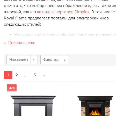
отметить, что выбор внешних обрамлений здесь такой ж
широкий, как и в
каталоге порталов Dimplex
. В том числе
Royal Flame предлагает порталы для электрокаминов
следующих стилей:
Классический: внешнее обрамление электрического
камина имеет изящные колонны, резные узоры и
Показать еще
декоративные элементы, такие как карнизы и пиля
Они создают элегантный и роскошный вид, которы
идеально подходит для традиционных интерьеров.
Название ↓
Фильтры
Современный: такие порталы Royal Flame, напротив
имеют простые линии и геометрические формы. Та
1
2
...
5
→
минималистичный стиль создает особое настроени
Модернистский: такие обрамления имеют необычн
-32%
формы или оригинальные детали. Часто такие мод
предназначены для встраивания в стену или мебель
Они придают камину эксклюзивный вид, который
может стать главной достопримечательностью
комнаты.