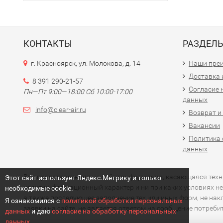
КОНТАКТЫ
РАЗДЕЛ
г. Красноярск, ул. Молокова, д. 14
Наши пре
Доставка 
8 391 290-21-57
Согласие 
Пн—Пт 9:00—18:00 Сб 10:00-17:00
данных
info@clear-air.ru
Возврат и
Вакансии
Политика 
данных
Вся представленная на сайте информация, касающаяся технич
Этот сайт использует Яндекс.Метрику и только
носит информационный характер и ни при каких условиях не
необходимые cookie.
а также последующее заполнение тех или иных форм, не на
Я ознакомился с
политикой обработки персональных
заявки на сайте, не является ответом на сообщение потреб
данных
и даю
согласие на обработку персональных
данных.