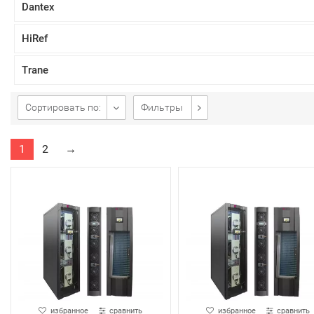
Dantex
HiRef
Trane
Сортировать по:
Фильтры
1
2
→
избранное
сравнить
избранное
сравнить