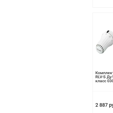
Комплект
RLV-S Ду
класс 030
2 887 р