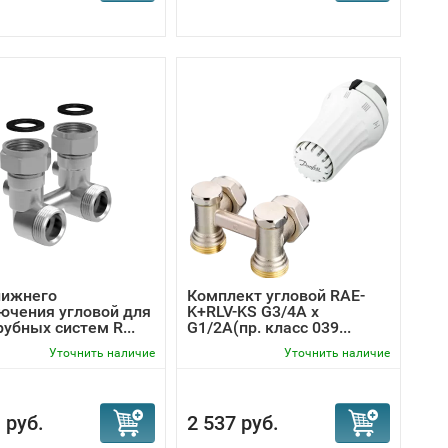
нижнего
Комплект угловой RAE-
ючения угловой для
K+RLV-KS G3/4A x
убных систем R...
G1/2A(пр. класс 039...
Уточнить наличие
Уточнить наличие
 руб.
2 537 руб.