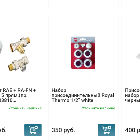
 RAE + RA-FN +
Набор
Присо
15 прям.(пр.
присоединительный Royal
набор 
3810...
Thermo 1/2'' white
черн
Уточнить наличие
Уточнить наличие
уб.
350 руб.
400 р