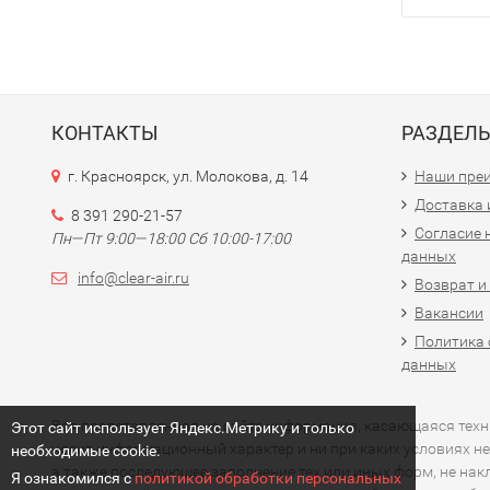
КОНТАКТЫ
РАЗДЕЛ
г. Красноярск, ул. Молокова, д. 14
Наши пре
Доставка 
8 391 290-21-57
Согласие 
Пн—Пт 9:00—18:00 Сб 10:00-17:00
данных
info@clear-air.ru
Возврат и
Вакансии
Политика 
данных
Вся представленная на сайте информация, касающаяся технич
Этот сайт использует Яндекс.Метрику и только
носит информационный характер и ни при каких условиях не
необходимые cookie.
а также последующее заполнение тех или иных форм, не на
Я ознакомился с
политикой обработки персональных