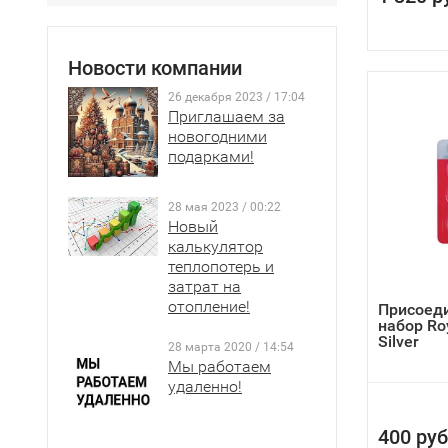
Новости компании
26 декабря 2023 / 17:04
Приглашаем за
новогодними
подарками!
28 мая 2023 / 00:22
Новый
калькулятор
теплопотерь и
затрат на
отопление!
Присоед
набор Roy
Silver
28 марта 2020 / 14:54
Мы работаем
удаленно!
400 руб