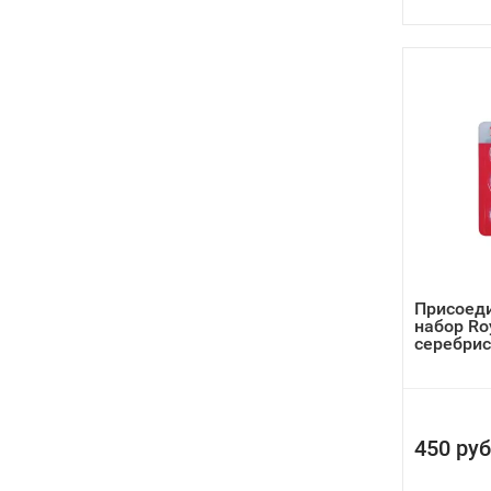
Присоед
набор Roy
серебри
450 руб