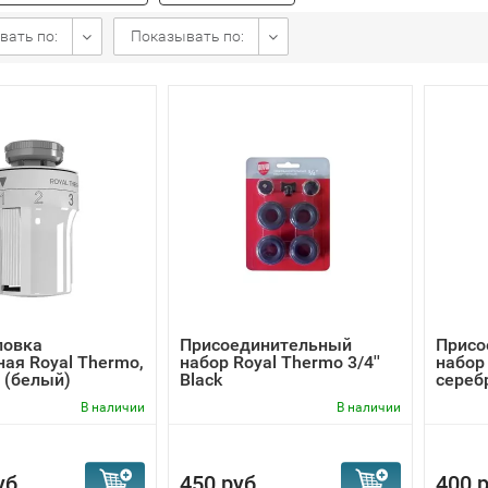
вать по:
Показывать по:
ловка
Присоединительный
Присо
ая Royal Thermo,
набор Royal Thermo 3/4''
набор 
5 (белый)
Black
сереб
В наличии
В наличии
уб.
450 руб.
400 р