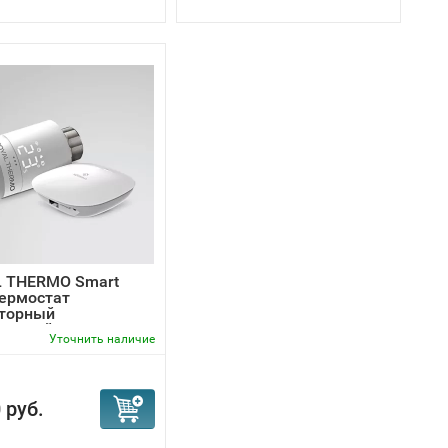
 THERMO Smart
термостат
торный
ронный...
Уточнить наличие
 руб.