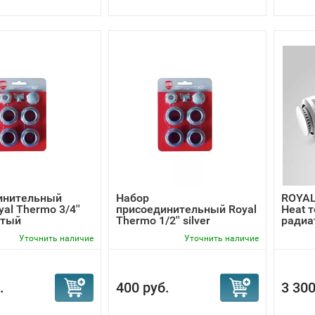
инительный
Набор
ROYAL
al Thermo 3/4''
присоединительный Royal
Heat 
стый
Thermo 1/2'' silver
радиа
элект
Уточнить наличие
Уточнить наличие
.
400 руб.
3 300