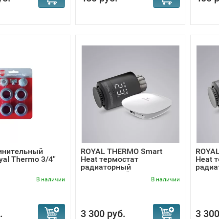
инительный
ROYAL THERMO Smart
ROYAL
al Thermo 3/4''
Heat термостат
Heat 
радиаторный
радиа
электронный...
элект
В наличии
В наличии
.
3 300 руб.
3 300