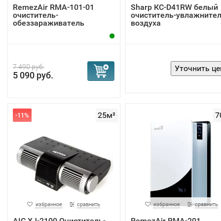
RemezAir RMA-101-01
Sharp КС-D41RW белый
очиститель-
очиститель-увлажните
обеззараживатель
воздуха
переносно...
7 490 руб.
5 090 руб.
25м²
7
-11%
избранное
сравнить
избранное
сравнить
AIC XJ-2100 Очиститель-
RemezAir RMA-201