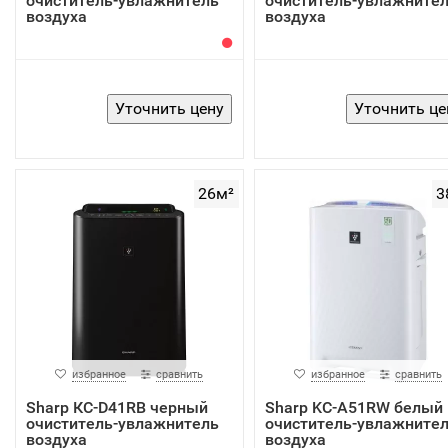
очиститель-увлажнитель
очиститель-увлажните
воздуха
воздуха
26м²
3
избранное
сравнить
избранное
сравнить
Sharp КС-D41RB черный
Sharp KC-A51RW белый
очиститель-увлажнитель
очиститель-увлажните
воздуха
воздуха