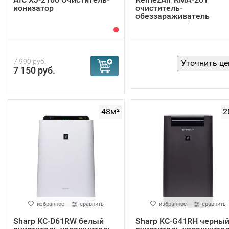
ионизатор
очиститель-
обеззараживатель
стационарный
7 990 руб.
7 150 руб.
48м²
2
избранное
сравнить
избранное
сравнить
Sharp КС-D61RW белый
Sharp KC-G41RH черны