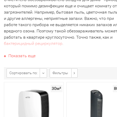
который помимо дезинфекции еще и очищает комнату от
загрязнителей. Например, бытовая пыль, цветочная пыл
и другие аллергены, неприятные запахи. Важно, что при
работе такого прибора не выделяется никаких запахов и
вредного озона. Поэтому такой обеззараживатель може
работать в квартире круглосуточно. Точно также, как и
бактерицидный рециркулятор
.
Обеззараживание воздуха в
Показать еще
квартире
В разных приборах функция дезинфекции реализуется по
Сортировать по:
Фильтры
разному.
Ультрафиолет. Чаще всего внутри стоит UV лампа,
30м²
8
которая обладает высокой бактерицидной активно
Попадая внутрь, воздух облучается ультрафиолето
Из-за этого молекулы бактерий и вирусов получают
повреждения. Кроме того, со временем они теряют