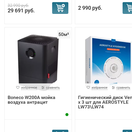
32 990 руб.
2 990 руб.
29 691 руб.
50м²
избранное
сравнить
избранное
сравнить
Boneco W200A мойка
Гигиенический диск Ven
воздуха антрацит
х 3 шт для AEROSTYLE
LW73\LW74