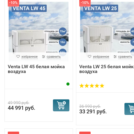
-10%
-10%
избранное
сравнить
избранное
сравнить
Venta LW 45 белая мойка
Venta LW 25 белая мойк
воздуха
воздуха
49 990 руб.
36 990 руб.
44 991 руб.
33 291 руб.