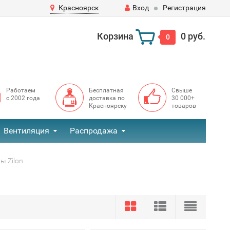
Красноярск
Вход
Регистрация
Корзина
0 руб.
0
Работаем
Бесплатная
Свыше
с 2002 года
доставка по
30 000+
Красноярску
товаров
Вентиляция
Распродажа
ы Zilon