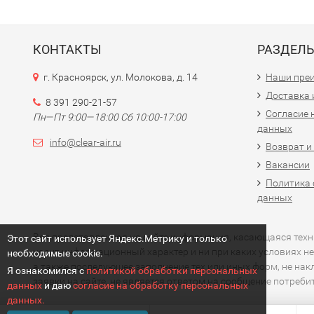
КОНТАКТЫ
РАЗДЕЛ
г. Красноярск, ул. Молокова, д. 14
Наши пре
Доставка 
8 391 290-21-57
Согласие 
Пн—Пт 9:00—18:00 Сб 10:00-17:00
данных
info@clear-air.ru
Возврат и
Вакансии
Политика 
данных
Вся представленная на сайте информация, касающаяся технич
Этот сайт использует Яндекс.Метрику и только
носит информационный характер и ни при каких условиях не
необходимые cookie.
а также последующее заполнение тех или иных форм, не на
Я ознакомился с
политикой обработки персональных
заявки на сайте, не является ответом на сообщение потреб
данных
и даю
согласие на обработку персональных
данных.