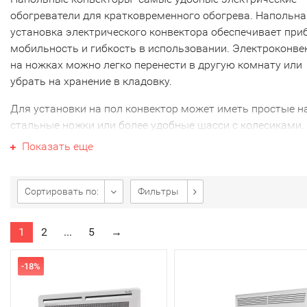
обогреватели для кратковременного обогрева. Напольна
установка электрического конвектора обеспечивает при
мобильность и гибкость в использовании. Электроконве
на ножках можно легко перенести в другую комнату или
убрать на хранение в кладовку.
Для установки на пол конвектор может иметь простые н
стальные ножки или более удобные шасси с колесиками.
зависимости от исполнения ножки идут в комплекте с
Показать еще
прибором или докупаются отдельно.
Практически все напольные модели конвекторов имеют
Сортировать по:
Фильтры
встроенный в корпус терморегулятор для управления и
контроля температуры. Вы задает желаемую температур
1
2
...
5
→
помощью крутящейся ручки (в механических моделях) и
цифрового сенсрного экрана (в электронных) и обогрева
автоматически будет ее поддерживать. Датчик темпера
-18%
и термостат включают или отключают нагрев по мере
необходимости.