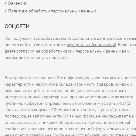
Вакансии
Профессиональная установка - это:
Политика обработки персональных данных
Толстостенная медная труба
. Мы применяем тольк
СОЦСЕТИ
качественную медную трубу. Большинство других
установщиков берут дешевую трубу китайского или
Мы получаем и обрабатываем персональные данные посетителе
российского производства, которая внутри имеет м
нашего сайта в соответствии с
официальной политикой
. Если вы 
пыли. Загрязняющие частицы оказывается внутри
даете согласия на обработку своих персональных данных,вам
герметичной трассы, что приводит к выходу
необходимо покинуть наш сайт.
компрессора из строя.
Самый надежный крепеж
. Для надежного закрепле
наружного блока мы покупаем кронштейны с
Вся представленная на сайте информация, касающаяся техничес
характеристик, наличия на складе, стоимости товаров, скидок и
антикоррозионным покрытием, а также анкера FISH
рекламных акций, а также условий доставки и оплаты, носит
эксцентриковым дюбелем из мягкого пластика,
информационный характер и ни при каких условиях не является
обеспечивающим максимально плотное прилегание
публичной офертой, определяемой положениями Статьи 437(2)
неровностям отверстия. При установке внутреннег
Гражданского кодекса РФ. Нажатие на кнопку "купить", а также
блока используются лучшие дюбеля MUNGO.
последующее заполнение тех или иных форм, не накладывает на
Армированной дренажный шланг
. Мы применяем
владельцев сайта никаких обязательств. Присланное по e-mail
специализированную дренажную систему пр-ва Ита
сообщение, содержащее копию заполненной формы заявки на сай
не является ответом на сообщение потребителя или подтвержде
которая обеспечивает эффективный отток воды и