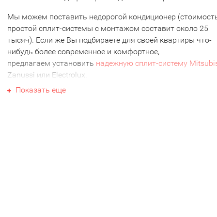
Мы можем поставить недорогой кондиционер (стоимост
простой сплит-системы с монтажом составит около 25
тысяч). Если же Вы подбираете для своей квартиры что-
нибудь более современное и комфортное,
предлагаем установить
надежную сплит-систему Mitsubi
Zanussi или Electrolux.
Показать еще
Выбор систем кондиционирования, которые мы
устанавливаем в Красноярске, в нашей компании самый
большой.
Сколько стоит установить
кондиционер - узнайте по тел. 2
21-57
Мы имеем лучший выставочный зал
кондиционеров в
Красноярске
. Приезжайте к нам на Молокова, 14. Здесь
Вы сможете: