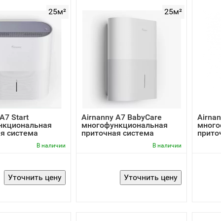
25м²
25м²
A7 Start
Airnanny A7 BabyCare
Airnan
нкциональная
многофункциональная
много
я система
приточная система
прито
В наличии
В наличии