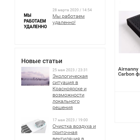
28 марта 2020 / 14:54
Мы работаем
удаленно!
Новые статьи
Airnanny 
25 мая 2023 / 23:31
Carbon ф
Экологическая
ситуация в
Красноярске и
возможности
локального
решения
17 мая 2023 / 19:00
Очистка воздуха и
приточная
вентиляция в