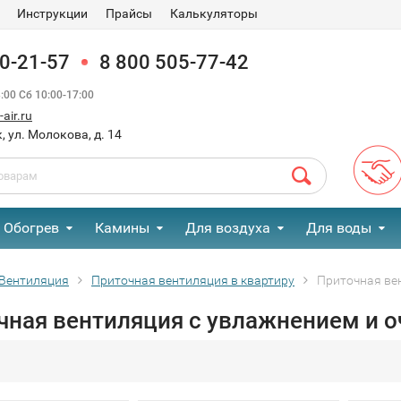
Инструкции
Прайсы
Калькуляторы
90-21-57
8 800 505-77-42
00 Сб 10:00-17:00
air.ru
, ул. Молокова, д. 14
Обогрев
Камины
Для воздуха
Для воды
Вентиляция
Приточная вентиляция в квартиру
Приточная вен
ная вентиляция с увлажнением и оч