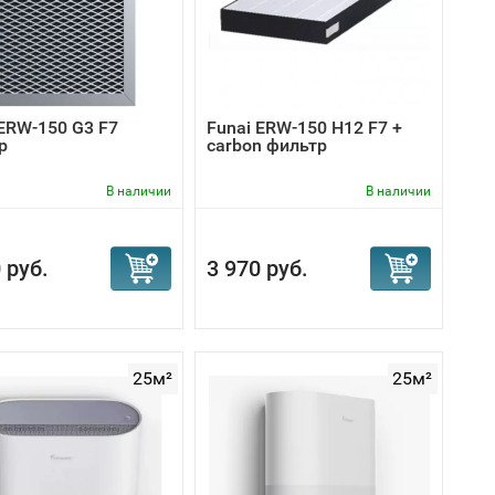
 ERW-150 G3 F7
Funai ERW-150 H12 F7 +
р
carbon фильтр
В наличии
В наличии
 руб.
3 970 руб.
25м²
25м²