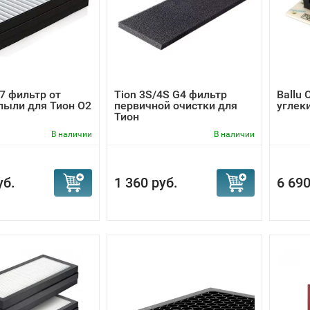
F7 фильтр от
Tion 3S/4S G4 фильтр
Ballu
пыли для Тион O2
первичной очистки для
углек
Тион
В наличии
В наличии
уб.
1 360 руб.
6 690