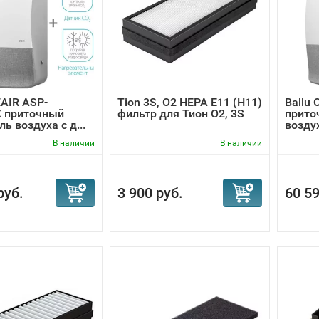
EAIR ASP-
Tion 3S, O2 HEPA E11 (Н11)
Ballu
 приточный
фильтр для Тион О2, 3S
прито
ь воздуха с д...
возду
В наличии
В наличии
руб.
3 900 руб.
60 59