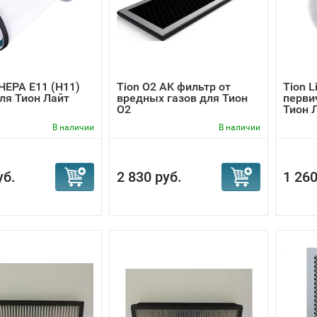
 HEPA E11 (Н11)
Tion O2 AK фильтр от
Tion L
ля Тион Лайт
вредных газов для Тион
перви
O2
Тион 
В наличии
В наличии
уб.
2 830 руб.
1 260