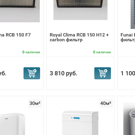
ima RCB 150 F7
Royal Clima RCB 150 Н12 +
Funai
carbon фильтр
фильт
В наличии
В наличии
уб.
3 810 руб.
1 100
30м²
40м²