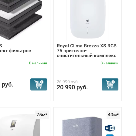
требует специального монтажа, произвести который
его монтажного подразделения. Средняя стоимость
ляет 3-3,5 тысячи рублей (плюс расходные
 офиса.
S
Royal Clima Brezza XS RCB
ект фильтров
75 приточно-
очистительный комплекс
В наличии
В наличии
26 990 руб.
 руб.
20 990 руб.
75м²
40м²