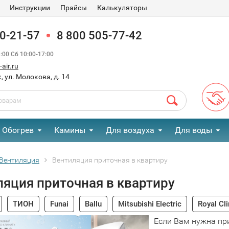
Инструкции
Прайсы
Калькуляторы
90-21-57
8 800 505-77-42
00 Сб 10:00-17:00
air.ru
, ул. Молокова, д. 14
Обогрев
Камины
Для воздуха
Для воды
Вентиляция
Вентиляция приточная в квартиру
ляция приточная в квартиру
ТИОН
Funai
Ballu
Mitsubishi Electric
Royal Cl
Если Вам нужна пр