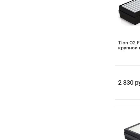
Tion O2 
крупной 
2 830 р