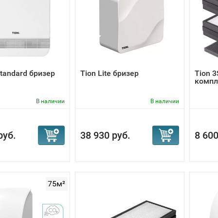
внимание, что приточная система вентиляции в квартире 
высоком профессиональном уровне готовы сотрудники наш
становке системы приточной вентиляции в квартире состав
).
 установка вентиляции - лучшее решение для квартиры или
Standard бризер
Tion Lite бризер
Tion 3
компл
В наличии
В наличии
руб.
38 930 руб.
8 600
75м²