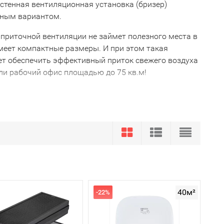
стенная вентиляционная установка (бризер)
ьным вариантом.
 приточной вентиляции не займет полезного места в
имеет компактные размеры. И при этом такая
ет обеспечить эффективный приток свежего воздуха
ли рабочий офис площадью до 75 кв.м!
 установке приточной вентиляции уличный воздух
 нем загрязнителей и поступает внутрь комнаты уже
вопроса:
духа;
ителей.
яции российского завода ТИОН и приточно-
40м²
-22%
менным дизайном, более высокой степенью очистки и