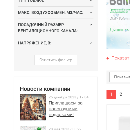
ТИП ТОВАРА:
МАКС. ВОЗДУХООБМЕН, М3/ЧАС:
ПОСАДОЧНЫЙ РАЗМЕР
ВЕНТИЛЯЦИОННОГО КАНАЛА:
НАПРЯЖЕНИЕ, В:
Показат
Очистить фильтр
проходит 
подогреты
Показыв
Такая при
Новости компании
венти
1
2
очист
26 декабря 2023 / 17:04
Приглашаем за
новогодними
У нас в п
подарками!
очистител
обеззараж
28 мая 2023 / 00:22