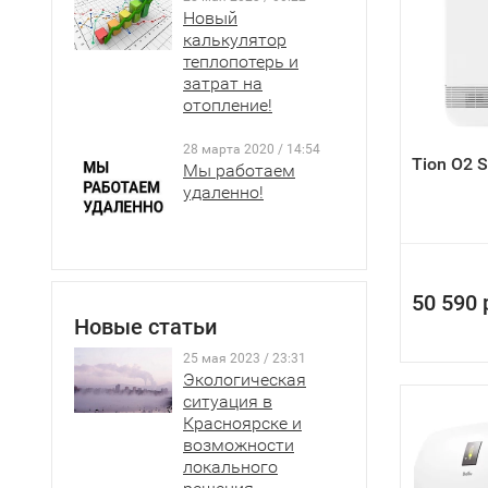
Новый
Обращаем 
калькулятор
на самом 
теплопотерь и
работ по у
затрат на
материалы
отопление!
Приточная
28 марта 2020 / 14:54
Tion О2 
Мы работаем
удаленно!
50 590 
Новые статьи
25 мая 2023 / 23:31
Экологическая
ситуация в
Красноярске и
возможности
локального