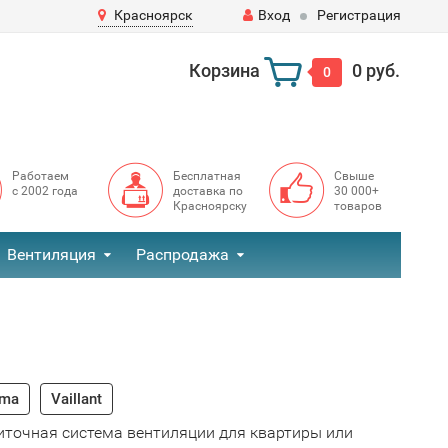
Красноярск
Вход
Регистрация
Корзина
0 руб.
0
Работаем
Бесплатная
Свыше
с 2002 года
доставка по
30 000+
Красноярску
товаров
Вентиляция
Распродажа
ima
Vaillant
иточная система вентиляции для квартиры или