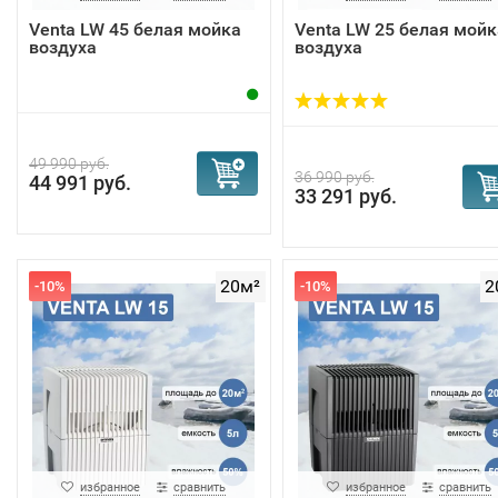
Во-вторых, это всегда оптимальный уровень
Venta LW 45 белая мойка
Venta LW 25 белая мойк
влажности. Естественное увлажнение по принципу
воздуха
воздуха
холодного испарения гарантирует идеальный
показатель в районе 45-55%. Переувлажнение в
принципе невозможно;
В-третьих, в мойках воздуха исключено образовани
49 990 руб.
конденсата. Влажность при естественном испарени
36 990 руб.
44 991 руб.
33 291 руб.
превышает 60%. Поэтому вода не выпадает в осадок
В-четвертых, не образуется солевой налет на полу и
мебели. Здесь испаряются только молекулы чистой
воды. Поэтому никакого солевого налета не образуе
20м²
2
-10%
-10%
И, наконец, это эффективная очистка от пыли и
аллергенов. Увлажняющие пластины принимают н
себя частицы пыли, пыльцы, сажи, которые затем
смываются в поддон с водой.
Еще ряд важных моментов в рабо
увлажнителей-очистителей возду
избранное
сравнить
избранное
сравнить