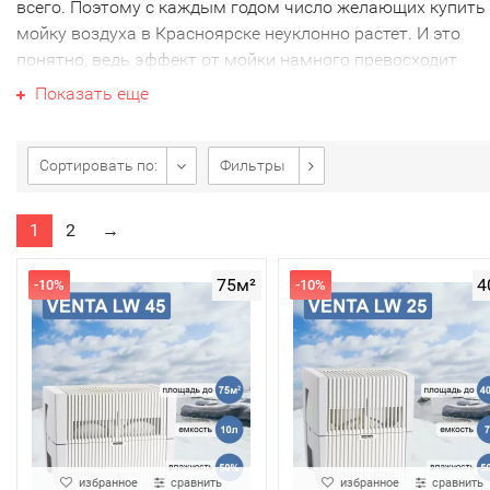
всего. Поэтому с каждым годом число желающих купить
мойку воздуха в Красноярске неуклонно растет. И это
понятно, ведь эффект от мойки намного превосходит
результат от любого другого
увлажнителя воздуха
.
Показать еще
Сортировать по:
Фильтры
1
2
→
75м²
4
-10%
-10%
Преимущества мойки воздуха:
Во-первых, мойка воздуха увлажняет равномерно и
всей площади. Бесшумный вентилятор прогоняет ч
прибор весь объем, обеспечивая равномерный уро
влажности в доме;
избранное
сравнить
избранное
сравнить