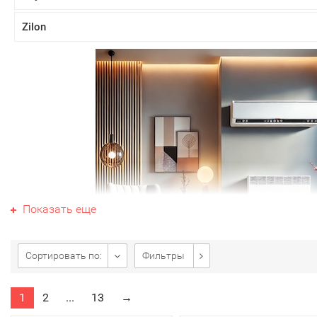
Zilon
Показать еще
Сортировать по:
Фильтры
1
2
...
13
→
Электрический конвектор – наиболее современный