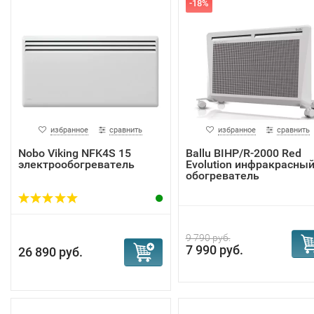
-18%
переносной источник тепла.
Инверторные конвекторы с Wi-Fi 
отопления дома
Благодаря
избранное
сравнить
избранное
сравнить
Nobo Viking NFK4S 15
Ballu BIHP/R-2000 Red
электрообогреватель
Evolution инфракрасны
обогреватель
9 790 руб.
7 990 руб.
26 890 руб.