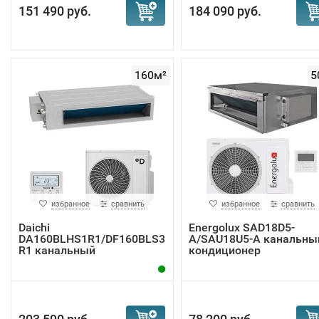
151 490 руб.
184 090 руб.
160м²
5
избранное
сравнить
избранное
сравнить
Daichi
Energolux SAD18D5-
DA160BLHS1R1/DF160BLS3
A/SAU18U5-A канальны
R1 канальный
кондиционер
кондиционер