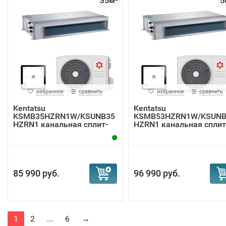
35м²
5
избранное
сравнить
избранное
сравнить
Kentatsu
Kentatsu
KSMB35HZRN1W/KSUNB35
KSMB53HZRN1W/KSUNB
HZRN1 канальная сплит-
HZRN1 канальная сплит
система
система
85 990 руб.
96 990 руб.
1
2
...
6
→