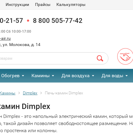
Инструкции
Прайсы
Калькуляторы
90-21-57
8 800 505-77-42
00 Сб 10:00-17:00
air.ru
, ул. Молокова, д. 14
Обогрев
Камины
Для воздуха
Для воды
Камины
Dimplex
Печь-камин Dimplex
камин Dimplex
н Dimplex - это напольный электрический камин, который 
о, такой дизайн позволяет свободностоящее размещение. 
о простенка или колонны.