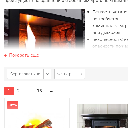
преимуществ по сравнению с обычным дровяным камин
Легкость устано
не требуется
каминная камер
или дымоход.
Безопасность: н
опасности пожа
или задымления
Показать еще
Простота: не
требуется топли
или утилизация
Сортировать по:
Фильтры
дыма.
Регулируемая
1
2
...
15
→
температура: м
регулировать температуру в комнате и наслаждать
-32%
теплом когда хотите.
Возможность использования в любое время года.
Имитация живого огня: за счет разных технологий