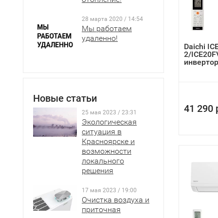
28 марта 2020 / 14:54
Мы работаем
удаленно!
Daichi I
2/ICE20F
инверто
кондици
Новые статьи
41 290 
25 мая 2023 / 23:31
Экологическая
ситуация в
Красноярске и
возможности
локального
решения
17 мая 2023 / 19:00
Очистка воздуха и
приточная