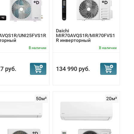
техники в течение срока действия абонентского
ератур и подключение внешних датчиков дает
ргии.
Daichi
AVQS1R/UNI25FVS1R
MIR70AVQS1R/MIR70FVS1
торный
R инверторный
ционер
кондиционер
В наличии
В наличии
7 руб.
134 990 руб.
50м²
20м²