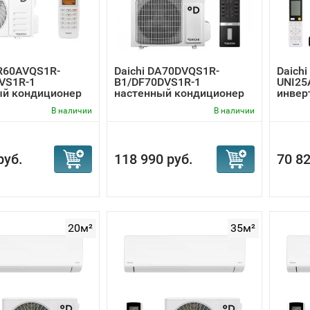
мониторинг, обслуживание, а также ремонт и даже замену 
 К тому же возможность программирования суточных темп
ть обеспечить еще дополнительную экономию электроэне
IR60AVQS1R-
Daichi DA70DVQS1R-
Daichi
VS1R-1
B1/DF70DVS1R-1
UNI25
ый кондиционер
настенный кондиционер
инвер
конди
В наличии
В наличии
руб.
118 990 руб.
70 82
20м²
35м²