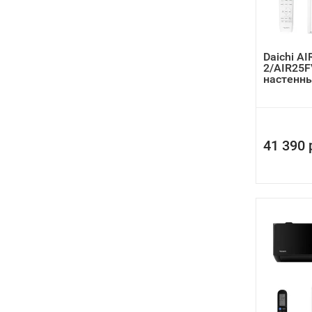
Daichi A
2/AIR25F
настенн
41 390 