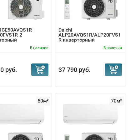
i ICE50AVQS1R-
Daichi
50FVS1R-2
ALP20AVQS1R/ALP20FVS1
торный
R инверторный
ционер
кондиционер
В наличии
В наличии
0 руб.
37 790 руб.
50м²
70м²