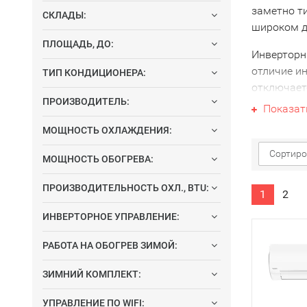
заметно т
СКЛАДЫ:
широком ди
ПЛОЩАДЬ, ДО:
Инверторн
отличие ин
ТИП КОНДИЦИОНЕРА:
отключаетс
ПРОИЗВОДИТЕЛЬ:
один раз с
Показат
МОЩНОСТЬ ОХЛАЖДЕНИЯ:
Благодаря
скорости 
Сортиро
МОЩНОСТЬ ОБОГРЕВА:
инвертора
обеспечив
ПРОИЗВОДИТЕЛЬНОСТЬ ОХЛ., BTU:
1
2
Инвер
ИНВЕРТОРНОЕ УПРАВЛЕНИЕ:
Full D
РАБОТА НА ОБОГРЕВ ЗИМОЙ:
техн
комп
ЗИМНИЙ КОМПЛЕКТ:
наруж
наил
УПРАВЛЕНИЕ ПО WIFI: