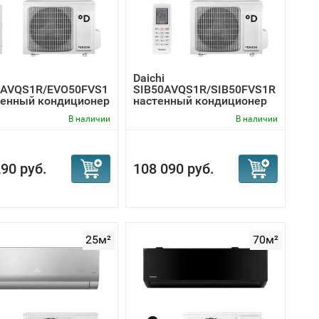
Daichi
AVQS1R/EVO50FVS1
SIB50AVQS1R/SIB50FVS1R
тенный кондиционер
настенный кондиционер
В наличии
В наличии
90 руб.
108 090 руб.
25м²
70м²
чного уровня практически под любые запросы.
программе. Данный сервис включает в себя