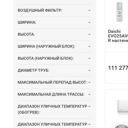
низки
ВОЗДУШНЫЙ ФИЛЬТР:
мини
Тепло
ШИРИНА:
модел
Daichi
обог
ВЫСОТА:
EVO25AV
темпе
R насте
дома
ШИРИНА (НАРУЖНЫЙ БЛОК):
DC-In
ВЫСОТА (НАРУЖНЫЙ БЛОК):
компр
прин
111 277
ДИАМЕТР ТРУБ:
Тем н
комф
МАКСИМАЛЬНЫЙ ПЕРЕПАД ВЫСОТ:
напр
огра
МАКСИМАЛЬНАЯ ДЛИНА ТРАССЫ:
моде
ДИАПАЗОН УЛИЧНЫХ ТЕМПЕРАТУР
Таким обр
(ОБОГРЕВ):
Кроме тог
ДИАПАЗОН УЛИЧНЫХ ТЕМПЕРАТУР