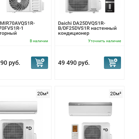
i MIR70AVQS1R-
Daichi DA25DVQS1R-
70FVS1R-1
B/DF25DVS1R настенный
торный
кондиционер
ционер
В наличии
Уточнить наличие
90 руб.
49 490 руб.
20м²
20м²