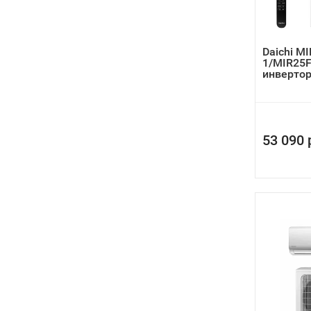
Daichi M
1/MIR25
инверто
кондици
53 090 