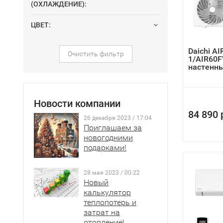
удаленный 
(ОХЛАЖДЕНИЕ):
договора.
ЦВЕТ:
возможнос
Daichi A
Очистить фильтр
1/AIR60F
настенн
Новости компании
84 890 
26 декабря 2023 / 17:04
Приглашаем за
новогодними
подарками!
28 мая 2023 / 00:22
Новый
калькулятор
теплопотерь и
затрат на
отопление!