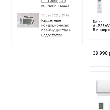
вентиляция в
кондиционерах
13 мая 2023 / 23:16
Кассетные
Daichi
кондиционеры:
ALP25AV
R инвер
преимущества и
кондици
недостатки
39 990 