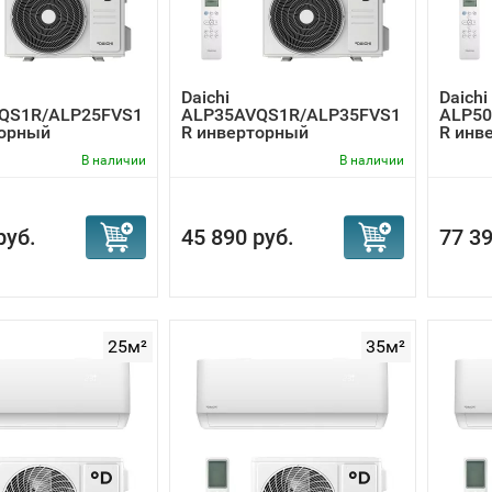
Daichi
Daichi
QS1R/ALP25FVS1
ALP35AVQS1R/ALP35FVS1
ALP50
торный
R инверторный
R инв
онер
кондиционер
конди
В наличии
В наличии
руб.
45 890 руб.
77 39
25м²
35м²