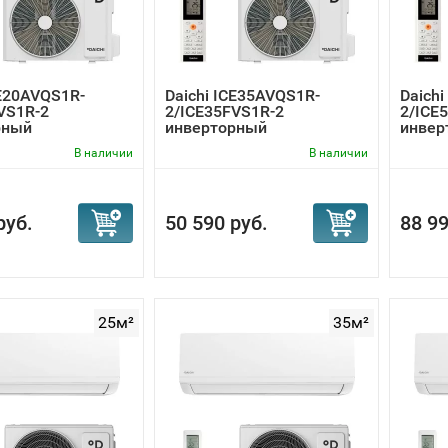
CE20AVQS1R-
Daichi ICE35AVQS1R-
Daich
VS1R-2
2/ICE35FVS1R-2
2/ICE
рный
инверторный
инвер
онер
кондиционер
конди
В наличии
В наличии
руб.
50 590 руб.
88 99
25м²
35м²