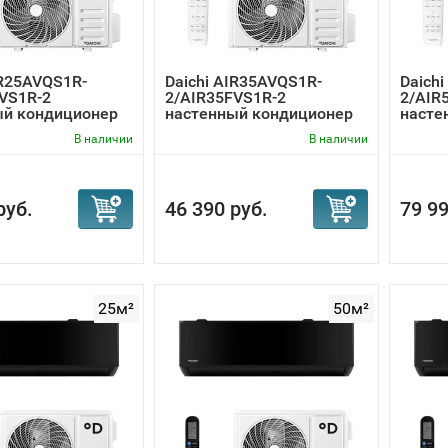
IR25AVQS1R-
Daichi AIR35AVQS1R-
Daich
VS1R-2
2/AIR35FVS1R-2
2/AIR
ый кондиционер
настенный кондиционер
насте
В наличии
В наличии
руб.
46 390 руб.
79 99
25м²
50м²