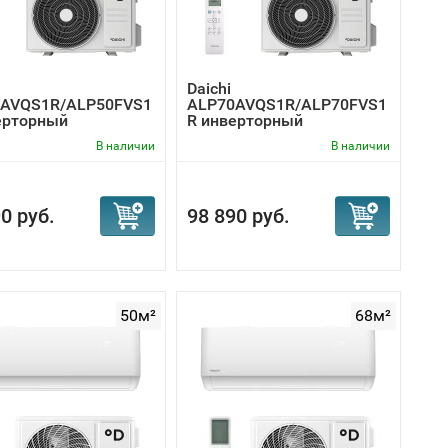
Daichi
AVQS1R/ALP50FVS1
ALP70AVQS1R/ALP70FVS1
ерторный
R инверторный
ционер
кондиционер
В наличии
В наличии
0 руб.
98 890 руб.
50м²
68м²