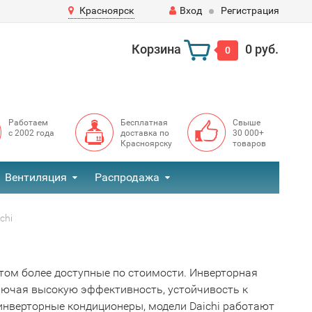
Красноярск
Вход
Регистрация
Корзина
0 руб.
0
Работаем
Бесплатная
Свыше
с 2002 года
доставка по
30 000+
Красноярску
товаров
Вентиляция
Распродажа
chi
этом более доступные по стоимости. Инверторная
ключая высокую эффективность, устойчивость к
инверторные кондиционеры, модели Daichi работают