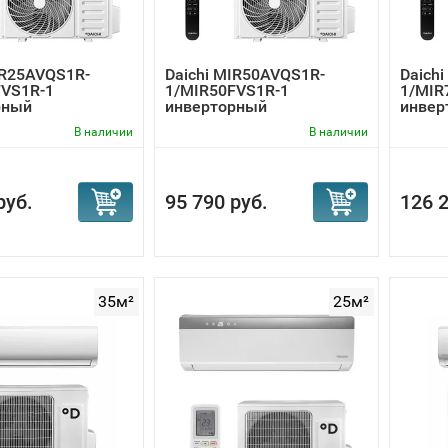
IR25AVQS1R-
Daichi MIR50AVQS1R-
Daich
FVS1R-1
1/MIR50FVS1R-1
1/MIR
рный
инверторный
инвер
онер
кондиционер
конди
В наличии
В наличии
руб.
95 790 руб.
126 2
35м²
25м²