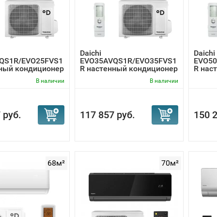
й уровень шума - для инверторов Daichi
мальный показатель составляет 21 дБ(А).
вой насос (серии Air, Evolution, Siberia). Это тоже
и Full DC-Inverter, но адаптированные к работе на
рев при экстремально низкой уличной
Daichi
Daichi
QS1R/EVO25FVS1
EVO35AVQS1R/EVO35FVS1
EVO50
ратуре. Отлично подходят для обогрева частного
нный кондиционер
R настенный кондиционер
R нас
 и являются альтернативой водяному отоплению.
В наличии
В наличии
verter (cерии Carbon, Ice, O2) предоплагает DC-
ессор только уличного блока. Это не дает столь
ципиального улучшения технических показателей.
 руб.
117 857 руб.
150 2
е менее DC-Inverter заметно повышает уровень
ортности, устойчивости к перепадам
яжения. В любом случае даже такой
ниченный инвертор работает лучше классической
68м²
70м²
ли.
азом, Daichi предлагает инверторные кондиционеры разли
о,
все кондиционеры Даичи
можно подключать к сервисной 