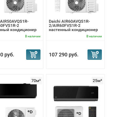
i AIR50AVQS1R-
Daichi AIR60AVQS1R-
50FVS1R-2
2/AIR60FVS1R-2
нный кондиционер
настенный кондиционер
В наличии
В наличии
0 руб.
107 290 руб.
70м²
25м²