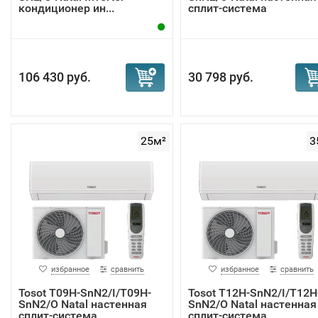
кондиционер ин...
сплит-система
106 430 руб.
30 798 руб.
25м²
3
избранное
сравнить
избранное
сравнить
Tosot T09H-SnN2/I/T09H-
Tosot T12H-SnN2/I/T12H
SnN2/O Natal настенная
SnN2/O Natal настенная
сплит-система
сплит-система