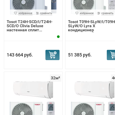
избранное
сравнить
избранное
сравнить
Tosot T24H-SCD/I/T24H-
Tosot T09H-SLyW/I/T09H
SCD/O Clivia Deluxe
SLyW/O Lyra X
настенная сплит...
кондиционер
инверторный
143 664 руб.
51 385 руб.
32м²
4