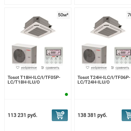
не просто охлаждение и обогрев, а полноценную
климатическую систему с интеллектуальными функциям
50м²
7
заботой о здоровье. Здесь применяются премиальные
технологии, которые благодаря становятся доступными 
переплат.
избранное
сравнить
избранное
сравнить
Tosot T18H-ILC/I/TF05P-
Tosot T24H-ILC/I/TF06P-
LC/T18H-ILU/O
LC/T24H-ILU/O
113 231 руб.
138 381 руб.