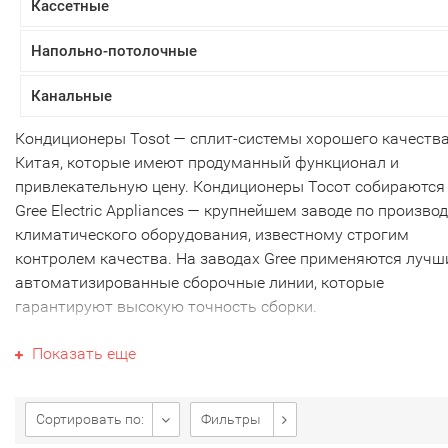
Кассетные
Напольно-потолочные
Канальные
Кондиционеры Tosot — сплит-системы хорошего качества
Китая, которые имеют продуманный функционал и
привлекательную цену. Кондиционеры Тосот собираются
Gree Electric Appliances — крупнейшем заводе по произво
климатического оборудования, известному строгим
контролем качества. На заводах Gree применяются лучш
автоматизированные сборочные линии, которые
гарантируют высокую точность сборки.
По внутреннему наполнению кондиционеры Tosot можно
Показать еще
отнести к премиальному классу. При этом они более
доступны по стоимости, чем модели от более известных
брендов. Системы кондиционирования Тосот не просто
Сортировать по:
Фильтры
имеют привлекательный дизайн, но и мощную техническ