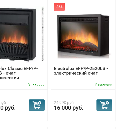
-36%
olux Classic EFP/P-
Electrolux EFP/P-2520LS -
 - очаг
электрический очаг
рический
В наличии
В наличии
руб.
24 990 руб.
0 руб.
16 000 руб.