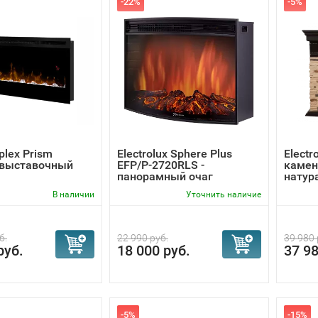
-22%
-5%
plex Prism
Electrolux Sphere Plus
Electr
 выставочный
EFP/P-2720RLS -
камен
панорамный очаг
натур
В наличии
Уточнить наличие
б.
22 990 руб.
39 980 
руб.
18 000 руб.
37 98
-5%
-15%