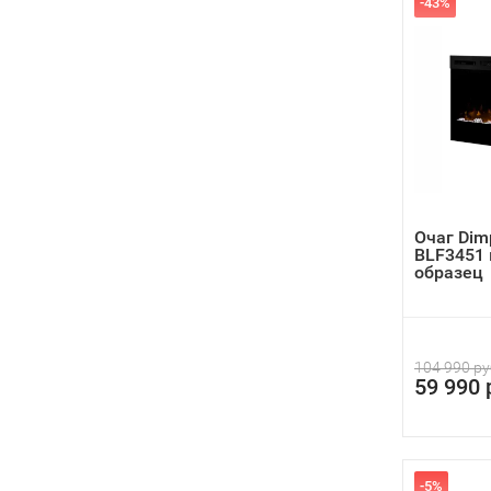
-43%
Очаг Dim
BLF3451
образец
104 990 ру
59 990 
-5%