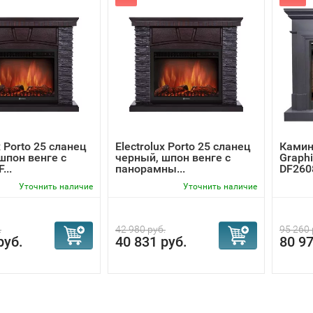
x Porto 25 сланец
Electrolux Porto 25 сланец
Камин
шпон венге с
черный, шпон венге с
Graph
...
панорамны...
DF2608
Уточнить наличие
Уточнить наличие
.
42 980 руб.
95 260 
руб.
40 831 руб.
80 97