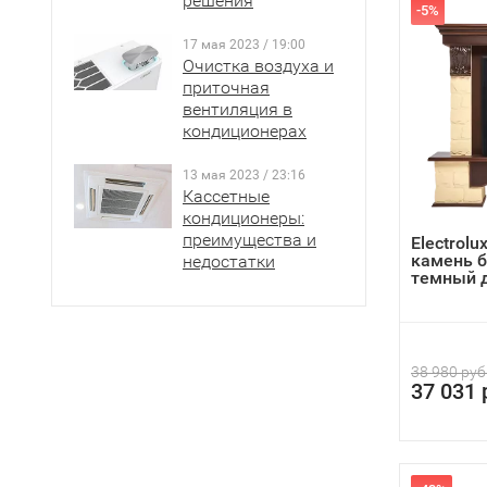
решения
-5%
17 мая 2023 / 19:00
Очистка воздуха и
приточная
вентиляция в
кондиционерах
13 мая 2023 / 23:16
Кассетные
кондиционеры:
преимущества и
Electrolux
камень 
недостатки
темный ду
38 980 руб
37 031 