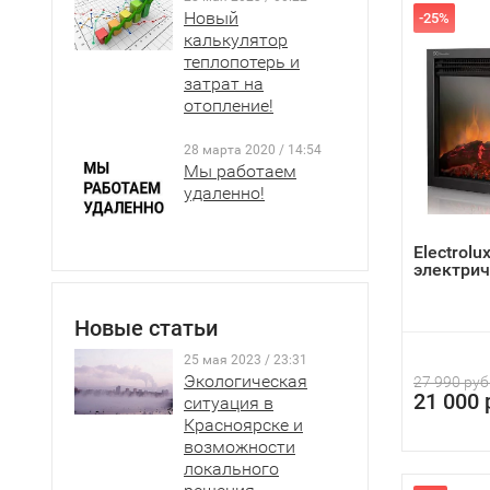
Новый
-25%
калькулятор
теплопотерь и
затрат на
отопление!
28 марта 2020 / 14:54
Мы работаем
удаленно!
Electrolu
электрич
Новые статьи
25 мая 2023 / 23:31
Экологическая
27 990 руб
21 000 
ситуация в
Красноярске и
возможности
локального