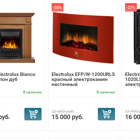
-33%
-27%
ectrolux Bianco
Electrolux EFP/W-1200URLS
Electr
шпон дуб
красный электрокамин
1020LS
настенный
элект
В наличии
В наличии
.
22 490 руб.
21 990 
руб.
15 000 руб.
16 00