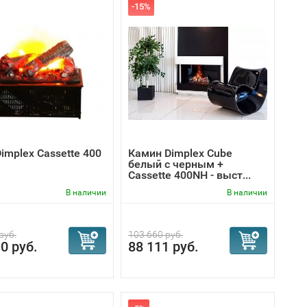
-15%
implex Cassette 400
Камин Dimplex Cube
белый с черным +
Cassette 400NH - выст...
В наличии
В наличии
руб.
103 660 руб.
0 руб.
88 111 руб.