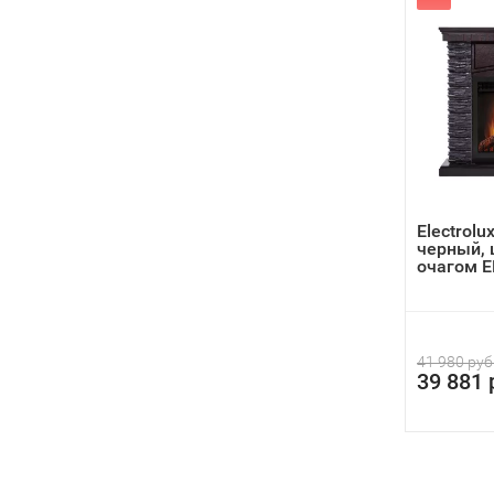
Electrolu
черный, 
очагом EF
41 980 руб
39 881 