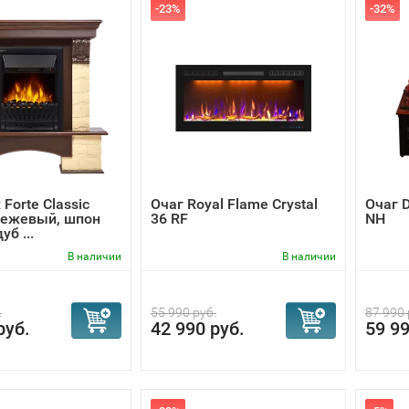
-23%
-32%
 Forte Classic
Очаг Royal Flame Crystal
Очаг D
бежевый, шпон
36 RF
NH
б ...
В наличии
В наличии
.
55 990 руб.
87 990 
руб.
42 990 руб.
59 99