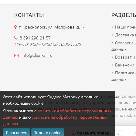
КОНТАКТЫ
РАЗДЕЛ
г. Красноярск, ул. Молокова, д. 14
Наши пре
Доставка 
8 391 290-21-57
Согласие 
Пн—Пт 9:00—18:00 Сб 10:00-17:00
данных
info@clear-air.ru
Возврат и
Вакансии
Политика 
данных
Вся представленная на сайте информация, касающаяся технич
Этот сайт использует Яндекс.Метрику и только
носит информационный характер и ни при каких условиях не
необходимые cookie.
а также последующее заполнение тех или иных форм, не на
Я ознакомился с
политикой обработки персональных
заявки на сайте, не является ответом на сообщение потреб
данных
и даю
согласие на обработку персональных
данных.
Я согласен
Только cookie
Избранное
Сравнить товары
0
0