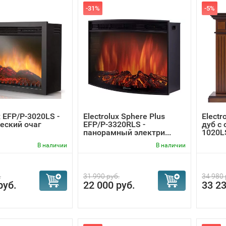
-31%
-5%
x EFP/P-3020LS -
Electrolux Sphere Plus
Electr
еский очаг
EFP/P-3320RLS -
дуб с 
панорамный электри...
1020L
В наличии
В наличии
.
31 990 руб.
34 980 
руб.
22 000 руб.
33 23