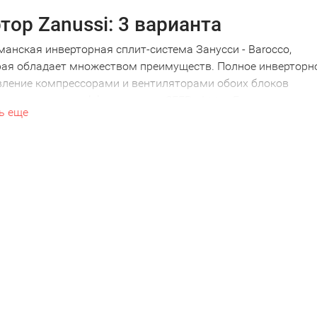
тор Zanussi: 3 варианта
анская инверторная сплит-система Занусси - Barocco,
рая обладает множеством преимуществ. Полное инверторн
вление компрессорами и вентиляторами обоих блоков
ечивает класс эффективности SEER «A++» . Благодаря это
ь еще
а за электроэнергию уменьшатся на 20-30%. Перфорирова
зи Gentle Wind создают плавный поток прохлады без
зняка. УФ обеззараживание, генератор холодной плазмы и
тупенчатый фильтр очистят воздух от бактерий и вирусов.
 того, этот инвертор Занусси работает на охлаждение от -
3 С°, на обогрев -20 до +30 С°. Причем допустимый диапаз
жения составляет от 165 до 265 В;
тор Zanussi Perfecto также относится к классу «A++» и
ает на новом хладагенте R32. Защита дома от промерзания
 +8 °C позволяет сохранить тепло в период отсутствия. Дл
ортной работы на обогрев до -15 С° предусмотрен режим
атического оттаивания «Defrost», а также предварительны