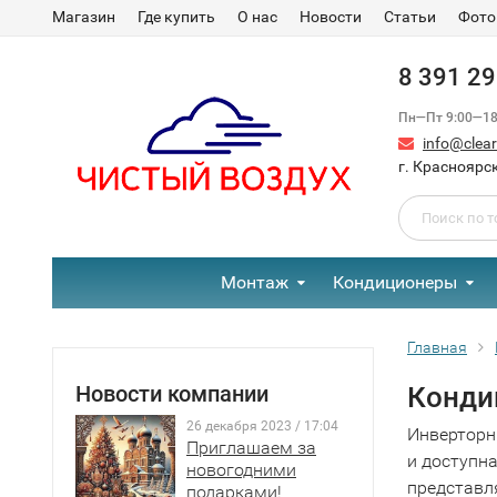
Магазин
Где купить
О нас
Новости
Статьи
Фото
8 391 2
Пн—Пт 9:00—18:
info@clear-
г. Красноярск
Монтаж
Кондиционеры
Главная
Новости компании
Конди
26 декабря 2023 / 17:04
Инверторны
Приглашаем за
и доступн
новогодними
представля
подарками!