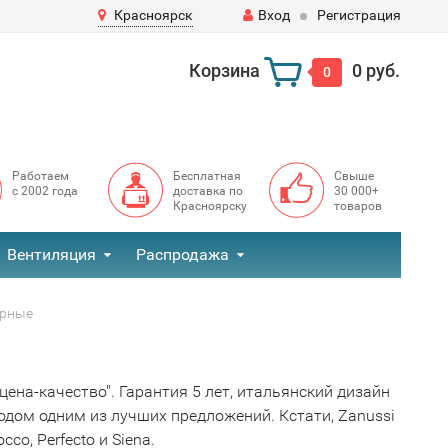
Красноярск
Вход
Регистрация
Корзина
0 руб.
0
Работаем
Бесплатная
Свыше
с 2002 года
доставка по
30 000+
Красноярску
товаров
Вентиляция
Распродажа
орные
ена-качество". Гарантия 5 лет, итальянский дизайн
дом одним из лучших предложений. Кстати, Zanussi
co, Perfecto и Siena.