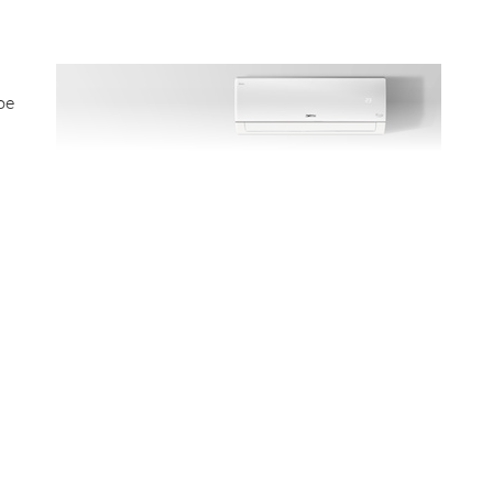
ое
му
нные
15
он
 -
я
й