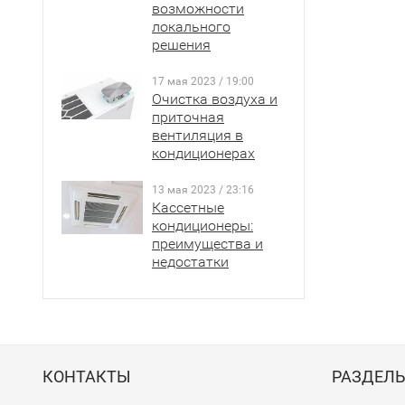
нагре
возможности
локального
работ
решения
Серия
блок
17 мая 2023 / 19:00
Авто
Очистка воздуха и
прос
приточная
вентиляция в
фрео
кондиционерах
Таким обр
13 мая 2023 / 23:16
инвертор 
Кассетные
повнимате
кондиционеры:
отопления
преимущества и
недостатки
Преиму
плав
быст
подд
не со
КОНТАКТЫ
РАЗДЕЛ
отли