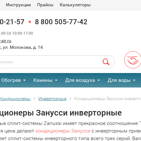
Инструкции
Прайсы
Калькуляторы
90-21-57
8 800 505-77-42
00 Сб 10:00-17:00
air.ru
, ул. Молокова, д. 14
Обогрев
Камины
Для воздуха
Для воды
Кондиционеры
Инверторные
Кондиционеры Занусси инверт
ционеры Занусси инверторные
е сплит-системы Zanussi имеет прекрасное соотношение "ц
ая цена делают
кондиционеры Занусси
с инверторным приво
ет сплит-системы инверторного типа всего трех серий: Baroc