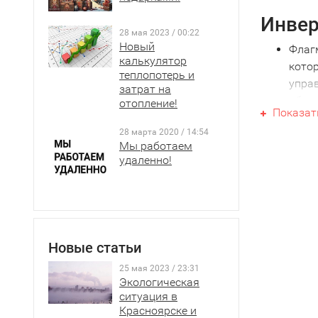
Инвер
28 мая 2023 / 00:22
Новый
Флагм
калькулятор
кото
теплопотерь и
упра
затрат на
обесп
отопление!
Показат
счет
28 марта 2020 / 14:54
жалю
Мы работаем
скво
удаленно!
трехс
Кроме
до +5
напря
Инвер
Новые статьи
работ
25 мая 2023 / 23:31
режим
Экологическая
комф
ситуация в
автом
Красноярске и