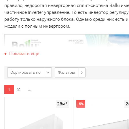
правило, недорогая инверторная сплит-система Ballu им
частичное Inverter управление. То есть инвертор регулиру
работу только наружного блока. Однако среди них есть и
модели с полным инвертором.
Показать еще
Сортировать по:
Фильтры
1
2
→
Как известно,
инверторные кондиционеры
позволяют пл
28м²
2
-5%
изменять мощность компрессора, а также скорость
вращения вентилятора. Инвертор преобразует переменн
ток из электросети в постоянный. А затем обратно в