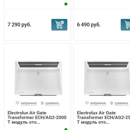
дополнить электрический конвектор ножками или
остановиться на классическом настенном варианте
размещения.
7 290 руб.
6 490 руб.
Как видите, Electrolux сделал все, чтобы сделать
электрический конвектор максимально эффективным и
экономичным. Передовые технологии не только повыша
общий комфорт, но и способствуют значительной
оптимизации потребления энергии, давая возможность 
в более "умном" и энергоэффективном доме.
избранное
сравнить
избранное
сравнить
Electrolux Air Gate
Electrolux Air Gate
Transformer ECH/AG2-2000
Transformer ECH/AG2-2
T модуль ото...
T модуль ото...