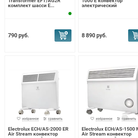
Transformer EFT/AG2R
1000 E конвектор
домой и не тратить много электричества в период
комплект шасси E...
электрический
отсутствия. Функция родительского контроля особенно
полезна в домах с малышами, так как позволяет
предотвратить случайное изменение настроек детьми.
790 руб.
8 890 руб.
Модуль Wi-Fi и объединение конвекторо
единую систему отопления
избранное
сравнить
избранное
сравнить
Electrolux ECH/AS-2000 ER
Electrolux ECH/AS-1500
Air Stream конвектор
Air Stream конвектор
Возможность объединения конвекторов Electrolux в