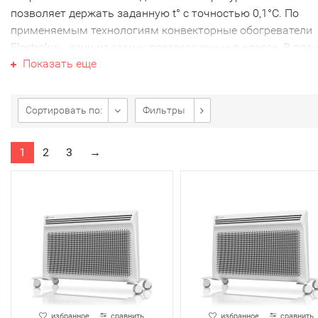
позволяет держать заданную t° с точностью 0,1°C. По
применяемым технологиям конвекторные обогреватели
Electrolux - одни из самых прогрессивных в классе. В пла
Показать еще
экономичности они не уступают широко известным Nobo
Noirot. Для сохранения электроэнергии и повышения
комфорта Электролюкс использует следующие технологи
Сортировать по:
Фильтры
Монолитный Х-образный нагреватель
«Hedgehog»
1
2
3
→
избранное
сравнить
избранное
сравнить