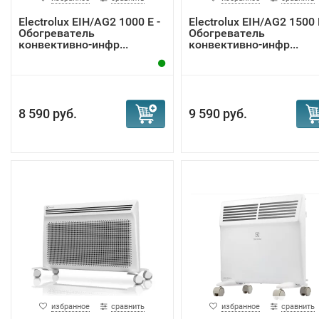
Electrolux EIH/AG2 1000 E -
Electrolux EIH/AG2 1500 
Обогреватель
Обогреватель
конвективно-инфр...
конвективно-инфр...
8 590 руб.
9 590 руб.
Эффективность и скорость прогрева – ключевые
преимущества фирменного нагревательного элемента
Hedgehog. Особая конструкция позволяет выйти на раб
температуру на 20% быстрее. Благодаря увеличенной
площади теплоотдачи возрастает скорость прогрева.
При этом температура корпуса электроконвектора ниже 
15°C , что обеспечивает более мягкий и безопасный обог
Наконец, нагреватель Hedgehog служит до 25 лет,
обеспечивая надёжное тепло десятилетиями.
Инверторное изменение мощности
избранное
сравнить
избранное
сравнить