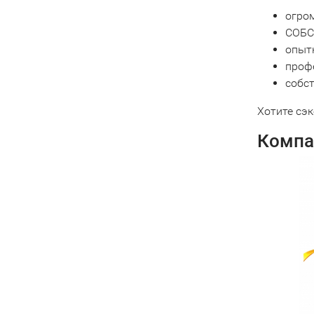
огро
СОБС
опыт
проф
собс
Хотите сэ
Компа