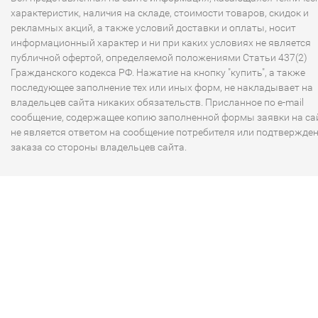
характеристик, наличия на складе, стоимости товаров, скидок и
Высокий 1-й класс электрической защиты и степень
рекламных акций, а также условий доставки и оплаты, носит
влагозащищенности IPX4\IP24 обеспечивает полуню защ
информационный характер и ни при каких условиях не является
от попадания брызг воды с любых направлений, что дел
публичной офертой, определяемой положениями Статьи 437(2)
их абсолютно безопасными даже в условиях высокой
Гражданского кодекса РФ. Нажатие на кнопку "купить", а также
влажности.
последующее заполнение тех или иных форм, не накладывает на
владельцев сайта никаких обязательств. Присланное по e-mail
сообщение, содержащее копию заполненной формы заявки на сай
не является ответом на сообщение потребителя или подтвержде
заказа со стороны владельцев сайта.