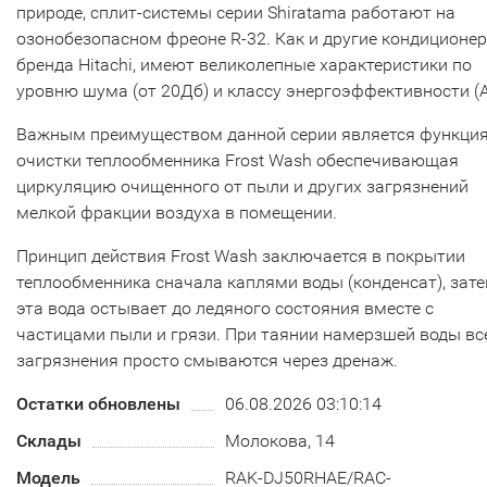
природе, сплит-системы серии Shiratama работают на
озонобезопасном фреоне R-32. Как и другие кондиционе
бренда Hitachi, имеют великолепные характеристики по
уровню шума (от 20Дб) и классу энергоэффективности (А
Важным преимуществом данной серии является функци
очистки теплообменника Frost Wash обеспечивающая
циркуляцию очищенного от пыли и других загрязнений
мелкой фракции воздуха в помещении.
Принцип действия Frost Wash заключается в покрытии
теплообменника сначала каплями воды (конденсат), зат
эта вода остывает до ледяного состояния вместе с
частицами пыли и грязи. При таянии намерзшей воды вс
загрязнения просто смываются через дренаж.
Остатки обновлены
06.08.2026 03:10:14
Склады
Молокова, 14
Модель
RAK-DJ50RHAE/RAC-