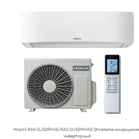
Hitachi RAK-DJ50RHAE/RAC-DJ50WHAE Shiratama кондиционе
инверторный