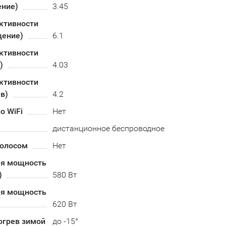
ение)
3.45
ктивности
дение)
6.1
ктивности
)
4.03
ктивности
в)
4.2
о WiFi
Нет
дистанционное беспроводное
голосом
Нет
я мощность
)
580 Вт
я мощность
620 Вт
огрев зимой
до -15°