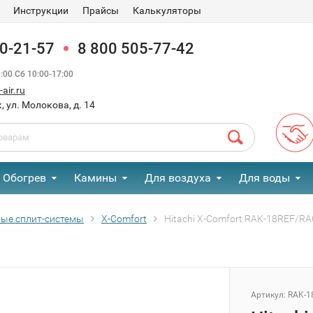
Инструкции
Прайсы
Калькуляторы
90-21-57
8 800 505-77-42
00 Сб 10:00-17:00
air.ru
, ул. Молокова, д. 14
Обогрев
Камины
Для воздуха
Для воды
ые сплит-системы
Х-Сomfort
Hitachi Х-Сomfort RAK-18REF/
Артикул:
RAK-1