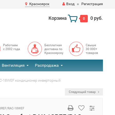
Красноярск
Вход
Регистрация
Корзина
0 руб.
0
Работаем
Бесплатная
Свыше
с 2002 года
доставка по
30 000+
Красноярску
товаров
Вентиляция
Распродажа
RAC-18WEF кондиционер инверторный
Следующий товар
8REF/RAC-18WEF