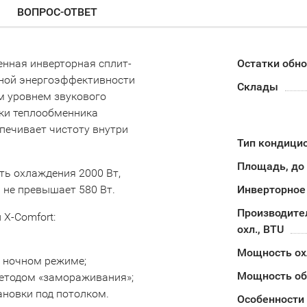
ВОПРОС-ОТВЕТ
енная инверторная сплит-
Остатки обн
нной энергоэффективности
Склады
м уровнем звукового
тки теплообменника
печивает чистоту внутри
Тип кондици
Площадь, до
ь охлаждения 2000 Вт,
 не превышает 580 Вт.
Инверторное
Производите
Х-Сomfort:
охл., BTU
Мощность о
в ночном режиме;
Мощность об
методом «замораживания»;
ановки под потолком.
Особенности