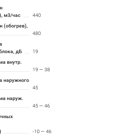
н
, м3/час
440
 (обогрев),
480
а
блока, дБ
19
ма внутр.
19 — 38
а наружного
45
ма наруж.
45 — 46
ичных
)
-10 — 46