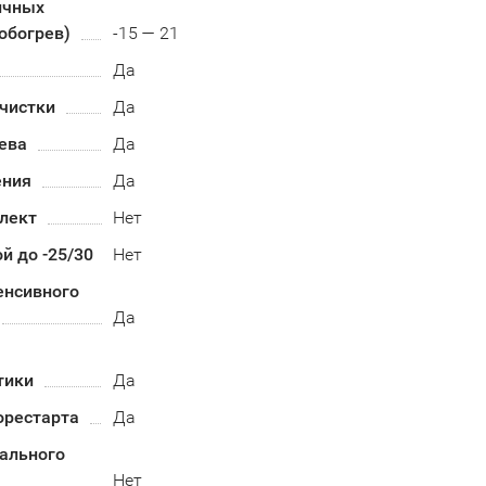
ичных
обогрев)
-15 — 21
Да
чистки
Да
ева
Да
ения
Да
лект
Нет
й до -25/30
Нет
енсивного
Да
тики
Да
орестарта
Да
ального
Нет