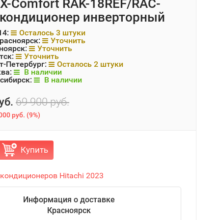
i Х-Сomfort RAK-18REF/RAC-
кондиционер инверторный
14:
Осталось 3 штуки
Красноярск:
Уточнить
ноярск:
Уточнить
тск:
Уточнить
т-Петербург:
Осталось 2 штуки
ква:
В наличии
сибирск:
В наличии
уб.
69 900 руб.
000 руб.
(
9%
)
Купить
кондиционеров Hitachi 2023
Информация о доставке
Красноярск