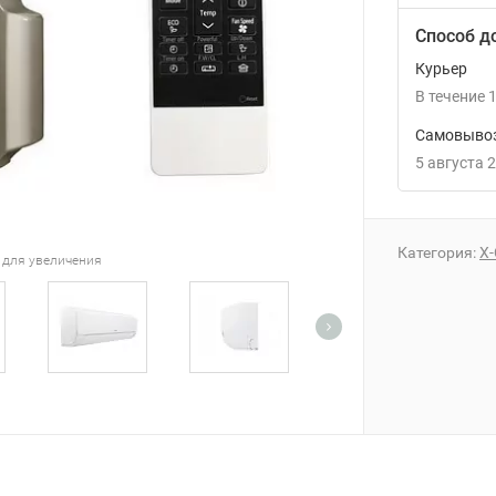
Способ д
Курьер
В течение
1
Самовывоз
5 августа 
Категория:
Х-
 для увеличения