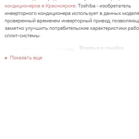
кондиционеров в Красноярске
. Toshiba - изобретатель
инверторного кондиционера использует в данных модел
проверенный временем инверторный привод, позволяю
заметно улучшить потребительские характеристики раб
сплит-системы.
Впервые в линейке
кондиционеров Toshiba
Показать еще
представлена
модель
производительностью 70
Btu
. Номинальная
холодопроизводительнос
системы RAS-07EKV-EE - 
кВт, что является оптимальным вариантом для комнат
площадью до 20 кв.м. Владельцам большинства городск
квартир с небольшими комнатами наконец не придется
переплачивать за слишком мощный кондиционер.
Приятно, что низкая цена на кондиционер от Toshiba,