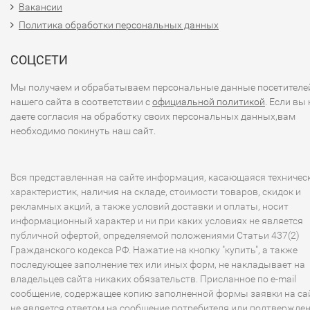
Вакансии
электропотребления, а также вибрации и шума. В
Политика обработки персональных данных
результате, ночью или в не слишком жаркий день 
работающего кондиционера вряд ли будет Вас
СОЦСЕТИ
раздражать, -
инверторный кондиционер Toshiba EK
работает почти бесшумно
.
Мы получаем и обрабатываем персональные данные посетителе
Высший класс А энергетической эффективности в
нашего сайта в соответствии с
официальной политикой
. Если вы 
режимах обогрева и охлаждения. Работая в
даете согласия на обработку своих персональных данных,вам
номинальном режиме, кондиционер потребляет все
необходимо покинуть наш сайт.
550 Вт, а в экономичном режиме, например в ночно
время суток, – от 200 Вт!
Вся представленная на сайте информация, касающаяся техничес
Обычный неинверторный кондиционер каждые нескольк
характеристик, наличия на складе, стоимости товаров, скидок и
минут включается/выключается для поддержания
рекламных акций, а также условий доставки и оплаты, носит
информационный характер и ни при каких условиях не является
температуры, и в результате постоянных остановок и пу
публичной офертой, определяемой положениями Статьи 437(2)
компрессор сплит-системы быстро изнашивается.
Гражданского кодекса РФ. Нажатие на кнопку "купить", а также
Инверторные кондиционеры
отличаются тем, что работа
последующее заполнение тех или иных форм, не накладывает на
непрерывно, лишь плавно изменяя мощность, поэтому
владельцев сайта никаких обязательств. Присланное по e-mail
надежность и срок службы любого инверторного
сообщение, содержащее копию заполненной формы заявки на сай
кондиционера на порядок выше.
не является ответом на сообщение потребителя или подтвержде