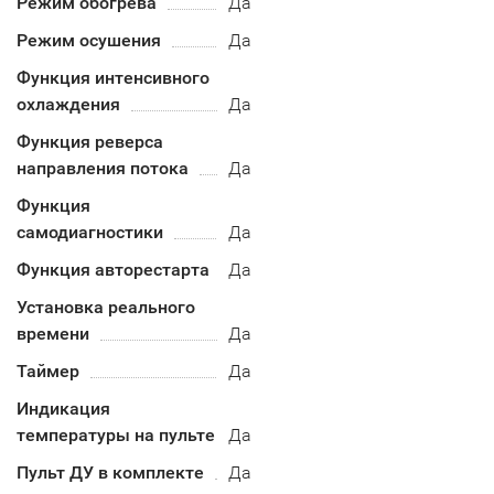
Режим обогрева
Да
Режим осушения
Да
Функция интенсивного
охлаждения
Да
Функция реверса
направления потока
Да
Функция
самодиагностики
Да
Функция авторестарта
Да
Установка реального
времени
Да
Таймер
Да
Индикация
температуры на пульте
Да
Пульт ДУ в комплекте
Да