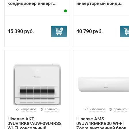
кондиционер инверт...
инверторный конди...
45 390 руб.
40 790 руб.
избранное
сравнить
избранное
сравнить
Hisense AKT-
Hisense AMS-
09UR4RK8/AUW-09U4RS8
09UW4RMRKB00 WI-FI
WI-FI консольный
Zoom внутренний блок