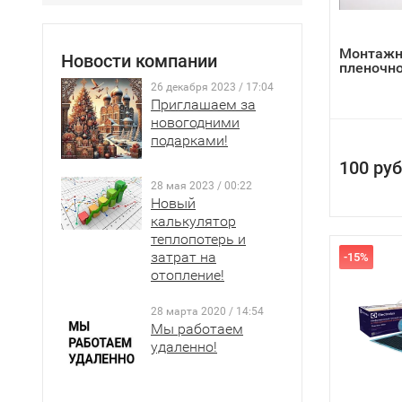
Теплы
"Сист
Монтажн
Новости компании
пленочно
грею
26 декабря 2023 / 17:04
сереб
Приглашаем за
"Под 
новогодними
пленк
подарками!
"Толщ
100 руб
вырав
28 мая 2023 / 00:22
"Инфр
Новый
экон
калькулятор
теплопотерь и
само
затрат на
-15%
При 
отопление!
тепл
"Возд
28 марта 2020 / 14:54
влажн
Мы работаем
удаленно!
элект
Таким обр