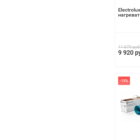
Electrolu
нагреват
11 670 руб
9 920 р
-15%