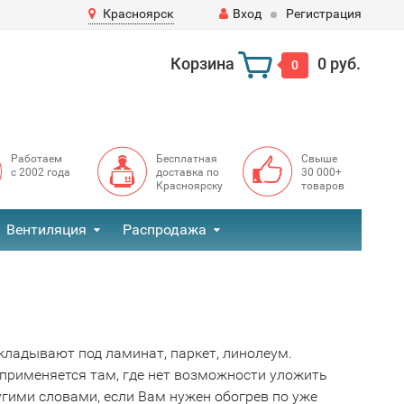
Красноярск
Вход
Регистрация
Корзина
0 руб.
0
Работаем
Бесплатная
Свыше
с 2002 года
доставка по
30 000+
Красноярску
товаров
Вентиляция
Распродажа
ладывают под ламинат, паркет, линолеум.
 применяется там, где нет возможности уложить
гими словами, если Вам нужен обогрев по уже