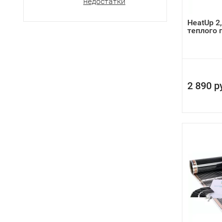
недостатки
HeatUp 2
теплого 
2 890 р