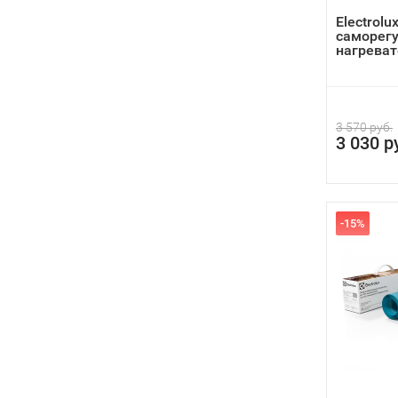
Electrolu
саморег
нагреват
3 570 руб.
3 030 р
-15%