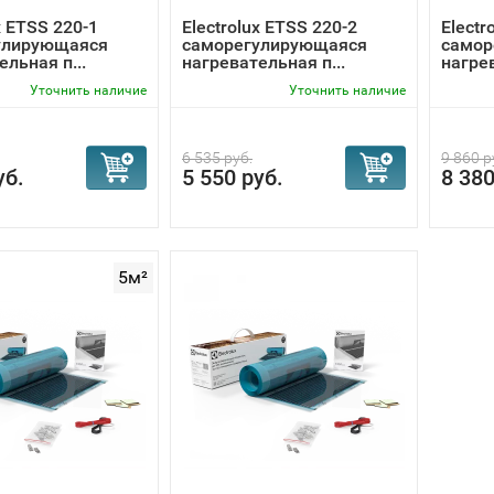
x ETSS 220-1
Electrolux ETSS 220-2
Electr
улирующаяся
саморегулирующаяся
самор
ельная п...
нагревательная п...
нагрев
Уточнить наличие
Уточнить наличие
6 535 руб.
9 860 р
уб.
5 550 руб.
8 380
5м²