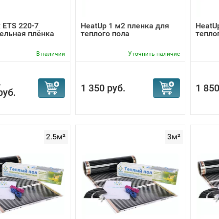
огреть кафель в ванной, рекомендуем выбрать
нагреватель
ия позволяет избежать каких-либо принципиальных ошибок
x ETS 220-7
HeatUp 1 м2 пленка для
HeatU
е соединение кафеля с подогревом.
ельная плёнка
теплого пола
тепло
В наличии
Уточнить наличие
.
1 350 руб.
1 850
руб.
2.5м²
3м²