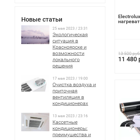
нужно под
конструкц
Electrolu
монолитно
Новые статьи
нагреват
25 мая 2023 / 23:31
Экологическая
ситуация в
Красноярске и
возможности
13 500 руб
11 480 
локального
решения
17 мая 2023 / 19:00
Очистка воздуха и
приточная
вентиляция в
кондиционерах
13 мая 2023 / 23:16
Кассетные
кондиционеры:
преимущества и