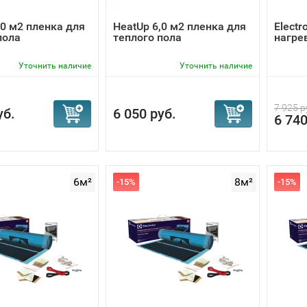
,0 м2 пленка для
HeatUp 6,0 м2 пленка для
Electr
пола
теплого пола
нагре
Уточнить наличие
Уточнить наличие
7 925 р
уб.
6 050 руб.
6 740
6м²
8м²
-15%
-15%