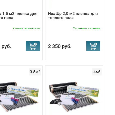
ный мат для теплого пола под плитку
. Его
 в процессе укладки. Плюс обеспечить прочное
p 1,5 м2 пленка для
HeatUp 2,0 м2 пленка для
го пола
теплого пола
Уточнить наличие
Уточнить наличие
 руб.
2 350 руб.
3.5м²
4м²