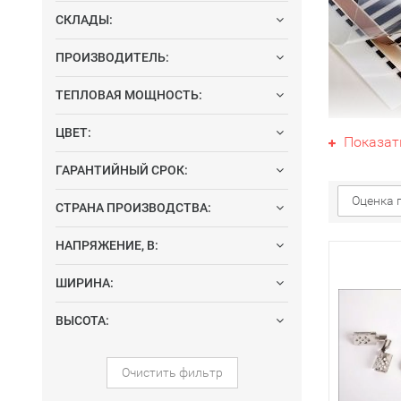
СКЛАДЫ:
ПРОИЗВОДИТЕЛЬ:
ТЕПЛОВАЯ МОЩНОСТЬ:
ЦВЕТ:
Показат
дополнител
ГАРАНТИЙНЫЙ СРОК:
сложная в
пленочный 
Оценка 
СТРАНА ПРОИЗВОДСТВА:
Поэтому м
НАПРЯЖЕНИЕ, В:
если посч
кабель в 
ШИРИНА:
впитывает
ВЫСОТА:
надежный 
Греющая и
Очистить фильтр
ситуация с