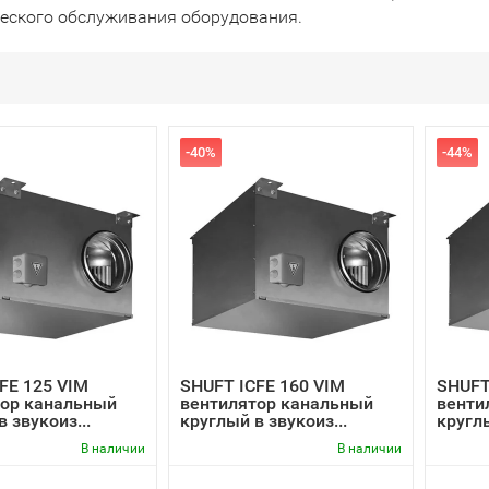
ческого обслуживания оборудования.
-40%
-44%
FE 125 VIM
SHUFT ICFE 160 VIM
SHUFT
тор канальный
вентилятор канальный
венти
 звукоиз...
круглый в звукоиз...
круглы
В наличии
В наличии