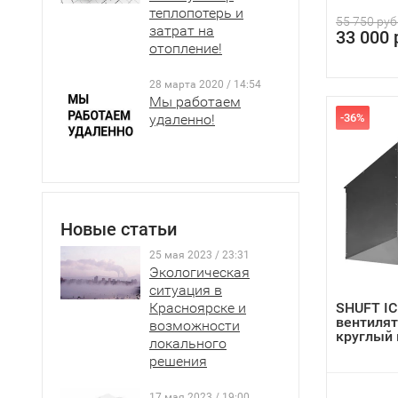
теплопотерь и
55 750 руб
затрат на
33 000 
отопление!
28 марта 2020 / 14:54
Мы работаем
удаленно!
-36%
Новые статьи
25 мая 2023 / 23:31
Экологическая
ситуация в
Красноярске и
SHUFT IC
вентиля
возможности
круглый в
локального
решения
17 мая 2023 / 19:00