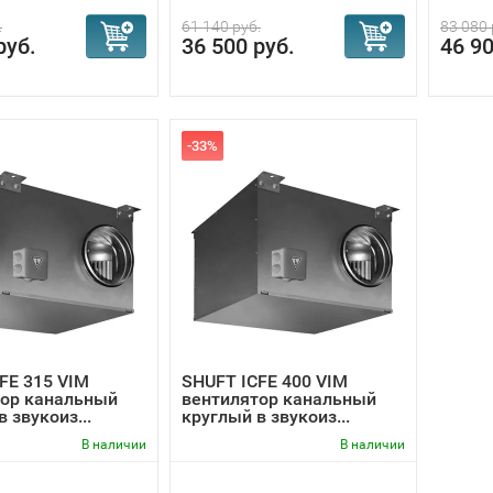
.
61 140 руб.
83 080 
руб.
36 500 руб.
46 90
-33%
FE 315 VIM
SHUFT ICFE 400 VIM
тор канальный
вентилятор канальный
 звукоиз...
круглый в звукоиз...
В наличии
В наличии