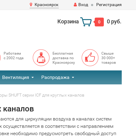
Красноярск
Вход
Регистрация
Корзина
0 руб.
0
Работаем
Бесплатная
Свыше
с 2002 года
доставка по
30 000+
Красноярску
товаров
Вентиляция
Распродажа
оры SHUFT серии ICF для круглых каналов
х каналов
ются для циркуляции воздуха в каналах систем
 осуществляется в соответствии с направлением
ановке необходимо предусмотреть свободный доступ