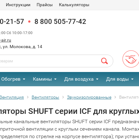
Инструкции
Прайсы
Калькуляторы
90-21-57
8 800 505-77-42
00 Сб 10:00-17:00
air.ru
, ул. Молокова, д. 14
Обогрев
Камины
Для воздуха
Для воды
Вентиляция
Вентиляторы
Звукоизолированные
Вентилят
ляторы SHUFT серии ICF для круглы
ьные канальные вентиляторы SHUFT серии ICF предназнача
приточной вентиляции с круглым сечением канала. Монтаж
пределяется по стрелке на корпусе вентилятора); при уст