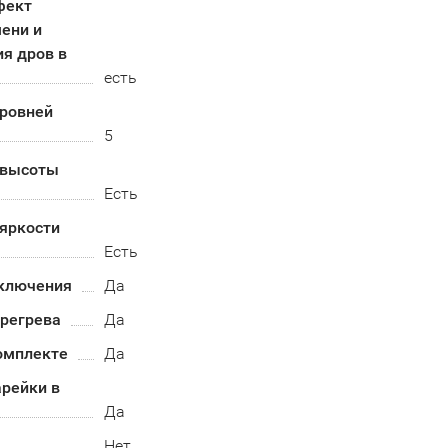
фект
ени и
я дров в
есть
уровней
5
 высоты
Есть
яркости
Есть
ключения
Да
ерегрева
Да
омплекте
Да
рейки в
Да
Нет