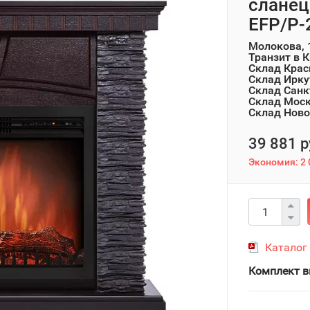
сланец
EFP/P-
Молокова, 
Транзит в 
Склад Крас
Склад Ирку
Склад Санк
Склад Мос
Склад Ново
39 881 р
Экономия:
2 
Каталог 
Комплект в