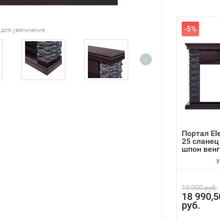
-5%
 для увеличения
Портал Ele
25 сланец
шпон венге
У
19 990 руб.
18 990,5
руб.