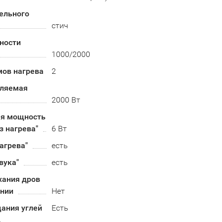
ельного
стич
ности
1000/2000
мов нагрева
2
бляемая
2000 Вт
я мощность
з нагрева"
6 Вт
агрева"
есть
вука"
есть
хания дров
нии
Нет
ания углей
Есть