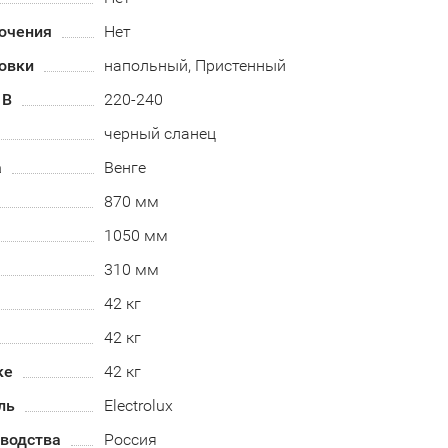
ючения
Нет
овки
напольный, Пристенный
 В
220-240
черный сланец
а
Венге
870 мм
1050 мм
310 мм
42 кг
42 кг
ке
42 кг
ль
Electrolux
зводства
Россия