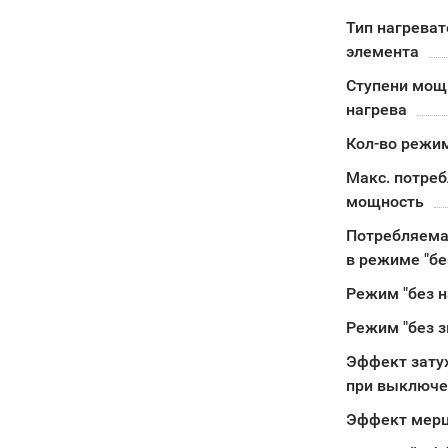
Тип нагреват
элемента
Ступени мощ
нагрева
Кол-во режи
Макс. потре
мощность
Потребляема
в режиме "бе
Режим "без н
Режим "без з
Эффект зату
при выключе
Эффект мерц