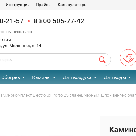
Инструкции
Прайсы
Калькуляторы
90-21-57
8 800 505-77-42
00 Сб 10:00-17:00
air.ru
, ул. Молокова, д. 14
Обогрев
Камины
Для воздуха
Для воды
аминокомплект Electrolux Porto 25 сланец черный, шпон венге с оч
Камино