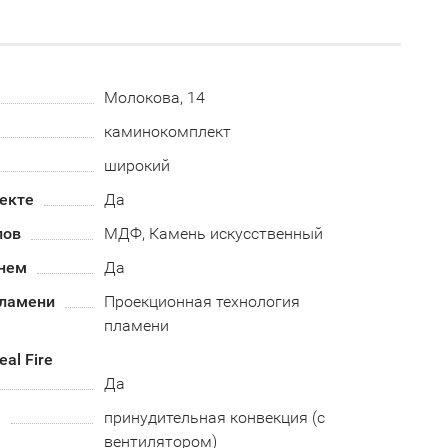
Молокова, 14
каминокомплект
широкий
екте
Да
лов
МДФ, Камень искусственный
нем
Да
пламени
Проекционная технология
пламени
al Fire
Да
а
принудительная конвекция (с
вентилятором)