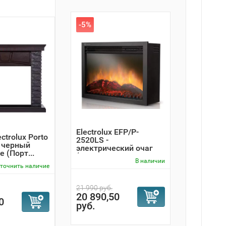
-5%
Electrolux EFP/P-
ctrolux Porto
2520LS -
 черный
электрический очаг
 (Порт...
(Очаг электр...
В наличии
точнить наличие
21 990 руб.
20 890,50
0
руб.