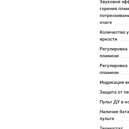
Звуковой эф
горения плам
потрескивани
очаге
Количество 
яркости
Регулировка
пламени
Регулировка 
пламени
Индикация в
Защита от п
Пульт ДУ в к
Наличие бата
пульте
Термостат