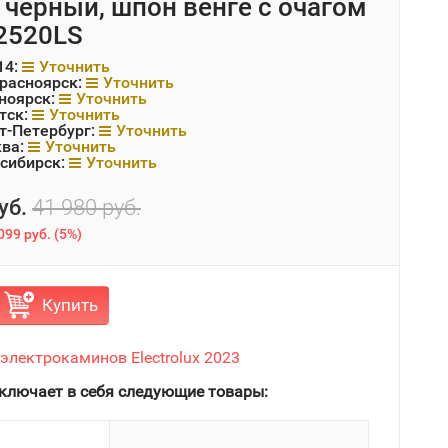
 черный, шпон венге с очагом
2520LS
14:
Уточнить
Красноярск:
Уточнить
ноярск:
Уточнить
тск:
Уточнить
т-Петербург:
Уточнить
ква:
Уточнить
сибирск:
Уточнить
уб.
41 980 руб.
099 руб.
(
5%
)
Купить
электрокаминов Electrolux 2023
ключает в себя следующие товары: