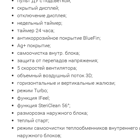
пульт ДУ с подсветкой;
скрытый дисплей;
отключение дисплея;
недельный таймер;
таймер 24 часа;
антикоррозийное покрытие BlueFin;
Ag+ покрытие;
самоочистка внутр. блока;
защита от перепадов напряжения;
5 скоростей вентилятора;
объемный воздушный поток 3D;
горизонтальные и вертикальные жалюзи;
режим Turbo;
функция IFeel;
функция SteriClean 56°;
разморозка наружного блока;
теплый старт;
режим самоочистки теплообменников внутреннего 
наружного блоков;