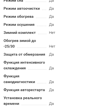
Режим сна
Да
Режим автоочистки
Да
Режим обогрева
Да
Режим осушения
Да
Зимний комплект
Нет
Обогрев зимой до
-25/30
Нет
Защита от обмерзания
Да
Функция интенсивного
охлаждения
Да
Функция
самодиагностики
Да
Функция авторестарта
Да
Установка реального
времени
Да