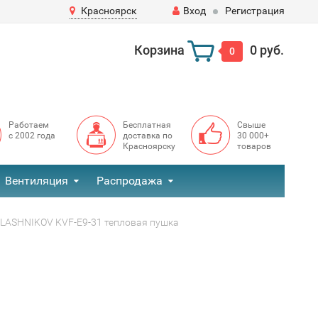
Красноярск
Вход
Регистрация
Корзина
0 руб.
0
Работаем
Бесплатная
Свыше
с 2002 года
доставка по
30 000+
Красноярску
товаров
Вентиляция
Распродажа
LASHNIKOV KVF-E9-31 тепловая пушка