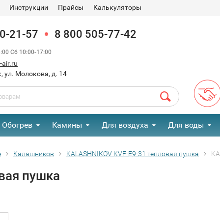
Инструкции
Прайсы
Калькуляторы
90-21-57
8 800 505-77-42
00 Сб 10:00-17:00
air.ru
, ул. Молокова, д. 14
Обогрев
Камины
Для воздуха
Для воды
е
Калашников
KALASHNIKOV KVF-E9-31 тепловая пушка
KA
вая пушка