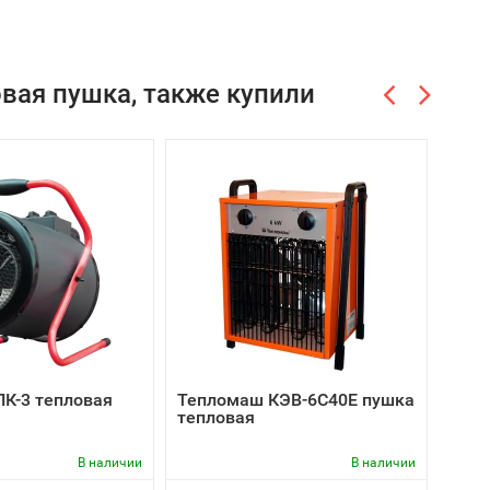
вая пушка, также купили
-9%
ПК-3 тепловая
Тепломаш КЭВ-6С40Е пушка
Ball
тепловая
тепл
В наличии
В наличии