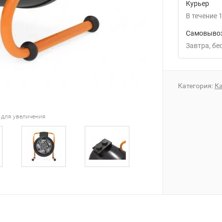
Курьер
В течение
1
Самовывоз
Завтра
Б
Категория:
К
 для увеличения