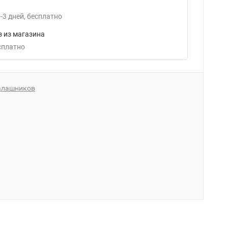
-3
дней
Бесплатно
 из магазина
есплатно
алашников