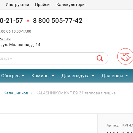
Инструкции
Прайсы
Калькуляторы
90-21-57
8 800 505-77-42
00 Сб 10:00-17:00
air.ru
, ул. Молокова, д. 14
Обогрев
Камины
Для воздуха
Для воды
Калашников
KALASHNIKOV KVF-E9-31 тепловая пушка
Артикул:
KVF-E