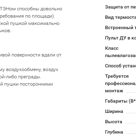
Защита от п
 ТЭНом способны довольно
ребования по площади).
Вид термост
еской пушкой максимально
Встроенный 
ыков.
Пульт ДУ в к
Класс
ивой поверхности вдали от
пылевлагоз
Способ устан
му воздухообмену, воздух
Требуется
ой-либо преграды.
профессион
вой пушки посторонними
монтаж
Габариты (В
Ширина
Высота
Глубина