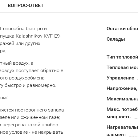
ВОПРОС-ОТВЕТ
1 способна быстро и
Остатки обн
пушка Kalashnikov KVF-E9-
Склады
аражей или других
ру.
Тип теплово
тный воздух, а
Тепловая мо
воздух поступает обратно в
кого воздухообмена
Управление
ту быстро и равномерно.
Напряжение,
ом:
Максимальны
Макс. потре
ляется постороннего запаха
мощность
изеле или сжиженном газе;
 перегрева такой прибор
Нагреватель
ное условие - не накрывать
элемент