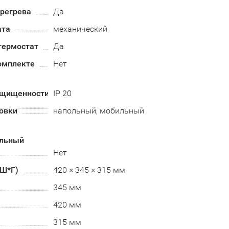
ерегрева
Да
ата
механический
термостат
Да
омплекте
Нет
ащищенности
IP 20
овки
напольный, мобильный
альный
Нет
*Ш*Г)
420 × 345 × 315 мм
345 мм
420 мм
315 мм