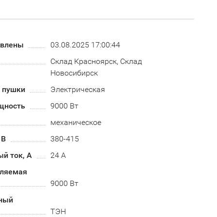
овлены
03.08.2025 17:00:44
Склад Красноярск, Склад
Новосибирск
й пушки
Электрическая
щность
9000 Вт
механическое
 В
380-415
й ток, А
24 А
бляемая
9000 Вт
ный
ТЭН