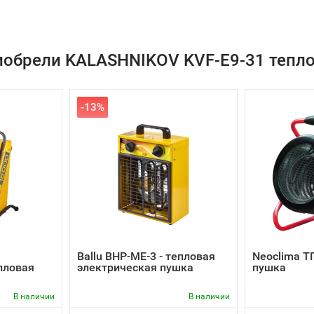
иобрели KALASHNIKOV KVF-E9-31 тепло
-13%
Ballu BHP-ME-3 - тепловая
Neoclima Т
пловая
электрическая пушка
пушка
В наличии
В наличии