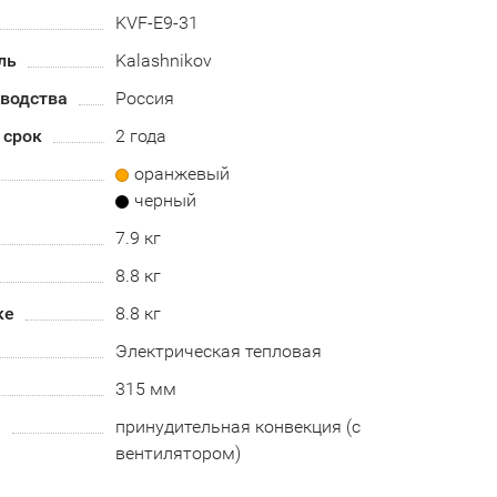
KVF-E9-31
ль
Kalashnikov
зводства
Россия
 срок
2 года
оранжевый
черный
7.9 кг
8.8 кг
ке
8.8 кг
Электрическая тепловая
315 мм
а
принудительная конвекция (с
вентилятором)