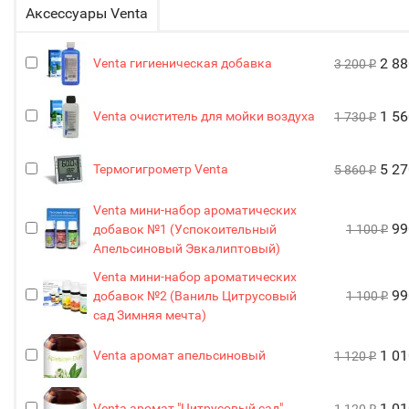
Аксессуары Venta
2 8
Venta гигиеническая добавка
3 200
₽
1 5
Venta очиститель для мойки воздуха
1 730
₽
5 2
Термогигрометр Venta
5 860
₽
Venta мини-набор ароматических
9
добавок №1 (Успокоительный
1 100
₽
Апельсиновый Эвкалиптовый)
Venta мини-набор ароматических
9
добавок №2 (Ваниль Цитрусовый
1 100
₽
сад Зимняя мечта)
1 0
Venta аромат апельсиновый
1 120
₽
1 0
Venta аромат "Цитрусовый сад"