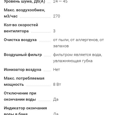
Уровень шума, Дб(А)
24 — 45
Макс. воздухообмен,
м3/час
270
Кол-во скоростей
вентилятора
3
Очистка воздуха
от пыли, от аллергенов, от
запахов
Воздушный фильтр
фильтром является вода,
увлажняющая губка
Ионизатор воздуха
Нет
Макс. потребляемая
мощность
8 Вт
Отключение при
окончании воды
Да
Индикатор окончания
воды в баке
Да