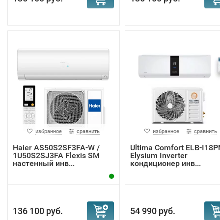
избранное
сравнить
избранное
сравнить
Haier AS50S2SF3FA-W /
Ultima Comfort ELB-I18P
1U50S2SJ3FA Flexis SM
Elysium Inverter
настенный инв...
кондиционер инв...
136 100 руб.
54 990 руб.