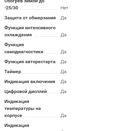
Обогрев зимой до
-25/30
Нет
Защита от обмерзания
Да
Функция интенсивного
охлаждения
Да
Функция
самодиагностики
Да
Функция авторестарта
Да
Таймер
Да
Индикация включения
Да
Цифровой дисплей
Да
Индикация
температуры на
корпусе
Да
Индикация