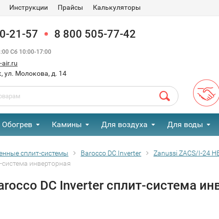
Инструкции
Прайсы
Калькуляторы
90-21-57
8 800 505-77-42
00 Сб 10:00-17:00
air.ru
, ул. Молокова, д. 14
Обогрев
Камины
Для воздуха
Для воды
енные сплит-системы
Barocco DC Inverter
Zanussi ZACS/I-24 H
т-система инверторная
arocco DC Inverter сплит-система и