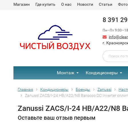
Магазин
Где купить
О нас
Новости
Статьи
Фото
8 391 2
Пн—Пт 9:00—18:
info@clear-
г. Красноярск
Монтаж
Кондиционеры
Главная
Кондиционеры
Бренды
Zanussi
Наст
Zanussi ZACS/I-24 HB/A22/N8 Barocco DC Inverter спли
Zanussi ZACS/I-24 HB/A22/N8 B
Оставьте ваш отзыв первым