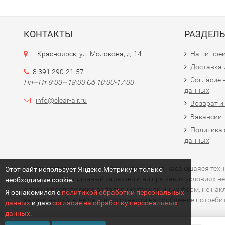
КОНТАКТЫ
РАЗДЕЛ
г. Красноярск, ул. Молокова, д. 14
Наши пре
Доставка 
8 391 290-21-57
Согласие 
Пн—Пт 9:00—18:00 Сб 10:00-17:00
данных
info@clear-air.ru
Возврат и
Вакансии
Политика 
данных
Вся представленная на сайте информация, касающаяся технич
Этот сайт использует Яндекс.Метрику и только
носит информационный характер и ни при каких условиях не
необходимые cookie.
а также последующее заполнение тех или иных форм, не на
Я ознакомился с
политикой обработки персональных
заявки на сайте, не является ответом на сообщение потреб
данных
и даю
согласие на обработку персональных
данных.