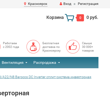
Красноярск
Вход
Регистрация
Корзина
0 руб.
0
Работаем
Бесплатная
Свыше
с 2002 года
доставка по
30 000+
Красноярску
товаров
Вентиляция
Распродажа
B/A22/N8 Barocco DC Inverter сплит-система инверторная
нверторная