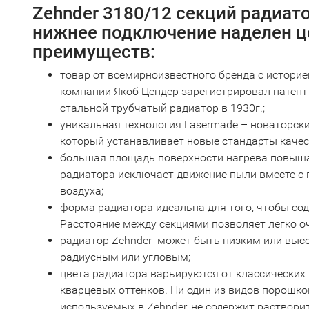
Zehnder 3180/12 секций радиат
нижнее подключение наделен 
преимуществ:
товар от всемирноизвестного бренда с историе
компании Якоб Цендер зарегистрировал патент 
стальной трубчатый радиатор в 1930г.;
уникальная технология Lasermade – новаторскии
который устанавливает новые стандарты качест
большая площадь поверхности нагрева повыша
радиатора исключает движение пыли вместе с 
воздуха;
форма радиатора идеальна для того, чтобы сод
Расстояние между секциями позволяет легко о
радиатор Zehnder может быть низким или выс
радиусным или угловым;
цвета радиатора варьируются от классических
кварцевых оттенков. Ни один из видов порошков
используемых в Zehnder, не содержит раствори