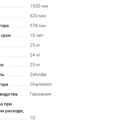
1920 мм
620 мм
тора
578 мм
 срок
10 лет
25 кг
24 кг
ке
25 кг
ль
Zehnder
тора
Charleston
зводства
Германия
а при
м расходе,
10