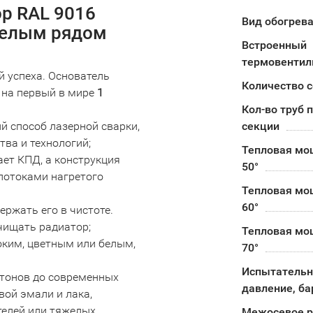
ор RAL 9016
Вид обогрев
целым рядом
Встроенный
термовентил
й успеха. Основатель
Количество 
на первый в мире
1
Кол-во труб 
̆ способ лазерной сварки,
секции
ва и технологий;
Тепловая мо
ет КПД, а конструкция
50°
потоками нагретого
Тепловая мо
60°
ержать его в чистоте.
чищать радиатор;
Тепловая мо
оким, цветным или белым,
70°
Испытательн
 тонов до современных
давление, ба
ой эмали и лака,
телей или тяжелых
Межосевое р