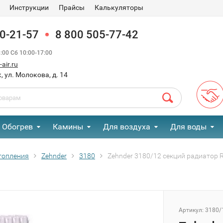
Инструкции
Прайсы
Калькуляторы
90-21-57
8 800 505-77-42
00 Сб 10:00-17:00
air.ru
, ул. Молокова, д. 14
Обогрев
Камины
Для воздуха
Для воды
топления
Zehnder
3180
Zehnder 3180/12 секций радиатор 
Артикул:
3180/