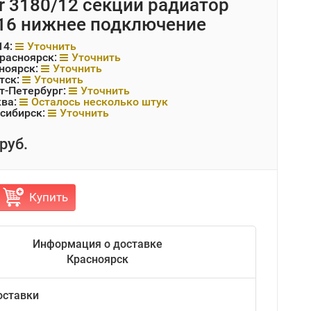
r 3180/12 секций радиатор
16 нижнее подключение
14:
Уточнить
Красноярск:
Уточнить
ноярск:
Уточнить
тск:
Уточнить
т-Петербург:
Уточнить
ква:
Осталось несколько штук
сибирск:
Уточнить
руб.
Купить
Информация о доставке
Красноярск
оставки