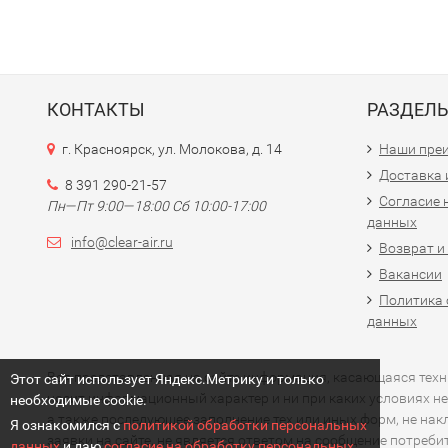
КОНТАКТЫ
РАЗДЕЛ
г. Красноярск, ул. Молокова, д. 14
Наши пре
Доставка 
8 391 290-21-57
Согласие 
Пн—Пт 9:00—18:00 Сб 10:00-17:00
данных
info@clear-air.ru
Возврат и
Вакансии
Политика 
данных
Вся представленная на сайте информация, касающаяся технич
Этот сайт использует Яндекс.Метрику и только
носит информационный характер и ни при каких условиях не
необходимые cookie.
а также последующее заполнение тех или иных форм, не на
Я ознакомился с
политикой обработки персональных
заявки на сайте, не является ответом на сообщение потреб
данных
и даю
согласие на обработку персональных