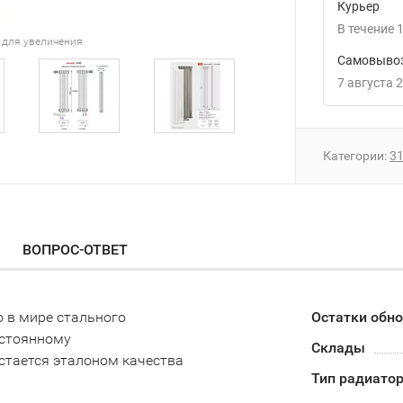
Курьер
В течение
1
 для увеличения
Самовывоз
7 августа 
Категории:
3
ВОПРОС-ОТВЕТ
о в мире стального
Остатки обн
остоянному
Склады
стается эталоном качества
Тип радиато