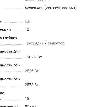
а
конвекция (без вентилятора)
ь
Да
секций
12
по глубине
Трехрядный радиатор
щность Δt =
1987.2 Вт
щность Δt =
2526 Вт
щность Δt =
2578 Вт
ое
р
15
асстояние
50 мм