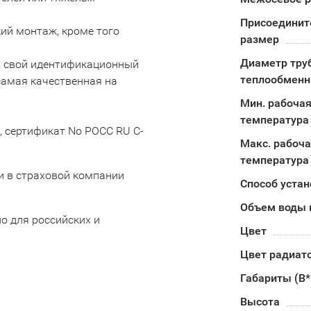
Присоединит
кий монтаж, кроме того
размер
Диаметр тру
 свой идентификационный
теплообменн
самая качественная на
Мин. рабоча
температура
, сертификат No POCC RU C-
Макс. рабоч
температура
и в страховой компании
Способ устан
Объем воды 
о для российских и
Цвет
Цвет радиат
Габариты (В
Высота