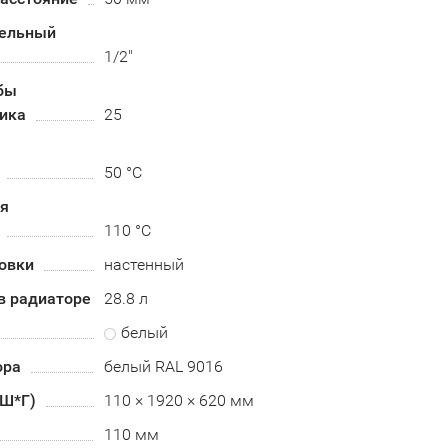
ельный
1/2"
бы
ика
25
я
50 °C
ая
110 °C
овки
настенный
в радиаторе
28.8 л
белый
ора
белый RAL 9016
*Ш*Г)
110 × 1920 × 620 мм
110 мм