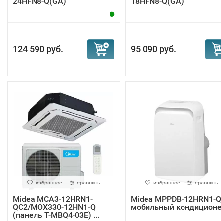
24HFN8-Q(GA)
18HFN8-Q(GA)
кондиционер на...
кондиционер н...
124 590 руб.
95 090 руб.
избранное
сравнить
избранное
сравнить
Midea MCA3-12HRN1-
Midea MPPDB-12HRN1-Q
QC2/MOX330-12HN1-Q
мобильный кондицион
(панель T-MBQ4-03E) ...