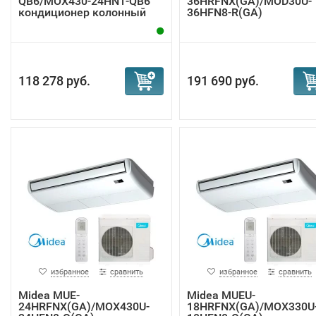
QB6/MOX430-24HN1-QB6
36HRFNX(GA)/MOD30U-
кондиционер колонный
36HFN8-R(GA)
кондиционер нап...
118 278 руб.
191 690 руб.
избранное
сравнить
избранное
сравнить
Midea MUE-
Midea MUEU-
24HRFNX(GA)/MOX430U-
18HRFNX(GA)/MOX330U