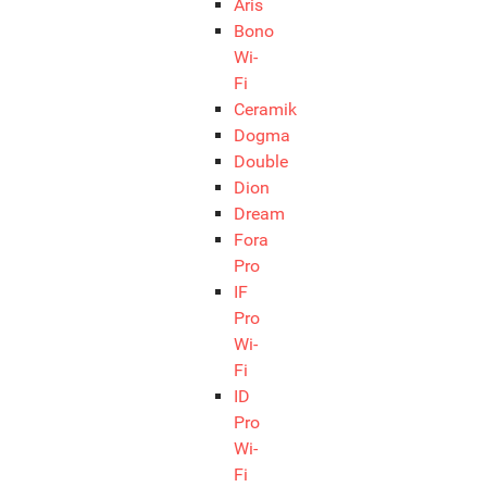
Aris
Bono
Wi-
Fi
Ceramik
Dogma
Double
Dion
Dream
Fora
Pro
IF
Pro
Wi-
Fi
ID
Pro
Wi-
Fi