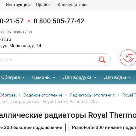
Инструкции
Прайсы
Калькуляторы
90-21-57
8 800 505-77-42
00 Сб 10:00-17:00
air.ru
, ул. Молокова, д. 14
Обогрев
Камины
Для воздуха
Для воды
Обогрев
Водяное отопление
Радиаторы отопления
Royal 
лические радиаторы Royal Thermo Pianoforte 300
ллические радиаторы Royal Thermo 
te 300 боковое подключение
PianoForte 300 нижнее подк