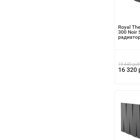
Royal Th
300 Noir 
радиато
19 440 руб
16 320 