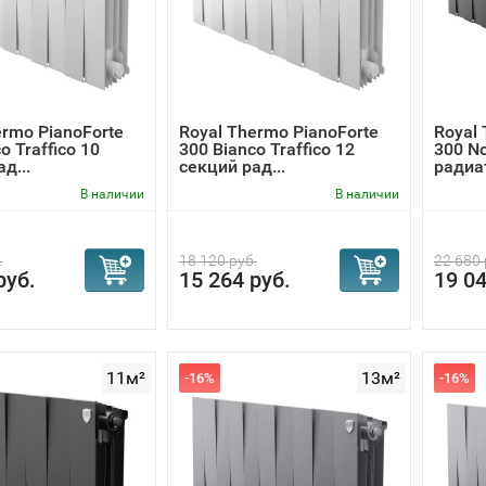
ofirma® – стойкая 7-этапная NANO-покраска, сохраняющая
ermo PianoForte
Royal Thermo PianoForte
Royal 
o Traffico 10
300 Bianco Traffico 12
300 No
д...
секций рад...
радиа
В наличии
В наличии
.
18 120 руб.
22 680 
руб.
15 264 руб.
19 04
11м²
13м²
-16%
-16%