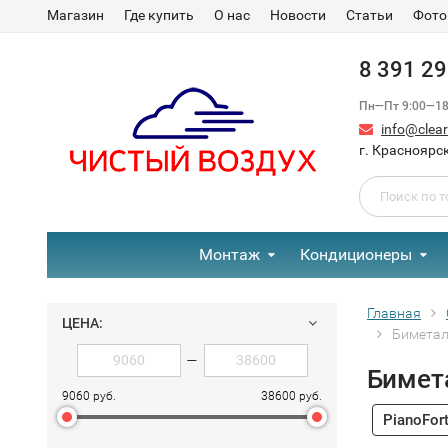
Магазин
Где купить
О нас
Новости
Статьи
Фото
8 391 2
Пн—Пт 9:00—18:
info@clear-
г. Красноярск
Монтаж
Кондиционеры
Главная
ЦЕНА:
Биметал
—
Бимета
9060 руб.
38600 руб.
PianoFor