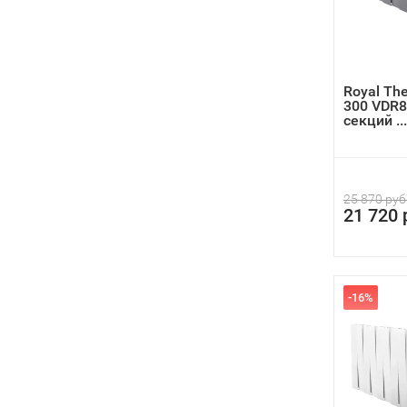
Royal Th
300 VDR80
секций ...
25 870 руб
21 720 
-16%