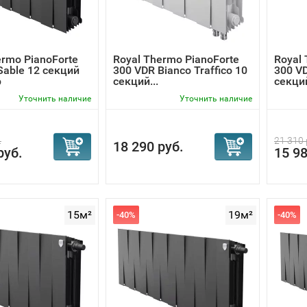
ermo PianoForte
Royal Thermo PianoForte
Royal 
Sable 12 секций
300 VDR Bianco Traffico 10
300 VD
р
секций...
секций
Уточнить наличие
Уточнить наличие
.
21 310 
18 290 руб.
руб.
15 98
15м²
19м²
-40%
-40%