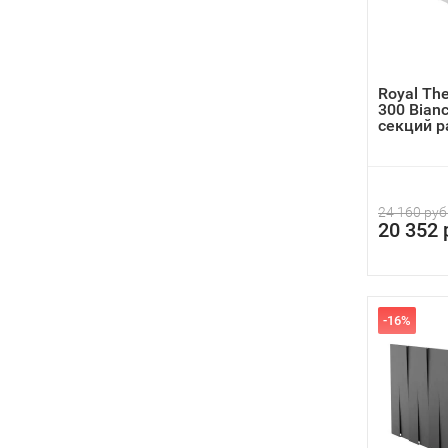
Royal Th
300 Bianc
секций ра
24 160 руб
20 352 
-16%