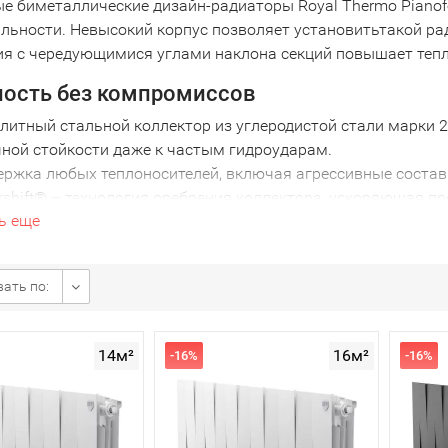
е биметаллические дизайн-радиаторы Royal Thermo Pianof
льности. Невысокий корпус позволяет установитьтакой ра
ия с чередующимися углами наклона секций повышает тепл
ость без компромиссов
итный стальной коллектор из углеродистой стали марки 2
чной стойкости даже к частым гидроударам.
ержка любых теплоносителей, включая агрессивные состав
rshift® – технология оребрения коллектора, ускоряющая 
ь еще
ектуальный термостат Smart Heat (для м
t Heat позволяет управлять температурой и программиро
ать по:
жете создать гибкий график обогрева – настройте отоплен
сть регулировки достигает 0.1 °C, что позволяет избежать
ьные технологии радиаторов Royal Therm
14м²
16м²
-16%
-16%
ating Pianoforte – увеличение теплоотдачи благодаря уник
Plus – три элегантных оттенка Bianco Traffico, Silver Satin
lan® 9807 – современное антикоррозийное покрытие нового