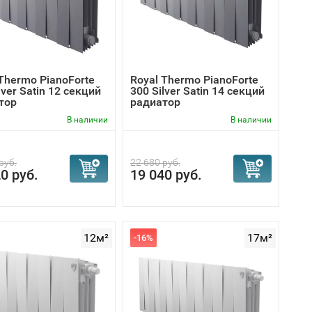
Thermo PianoForte
Royal Thermo PianoForte
lver Satin 12 секций
300 Silver Satin 14 секций
тор
радиатор
В наличии
В наличии
руб.
22 680 руб.
0 руб.
19 040 руб.
12м²
17м²
-16%