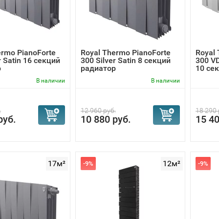
ermo PianoForte
Royal Thermo PianoForte
Royal 
r Satin 16 секций
300 Silver Satin 8 секций
300 VD
р
радиатор
10 сек
В наличии
В наличии
.
12 960 руб.
18 290 
руб.
10 880 руб.
15 40
17м²
12м²
-9%
-9%