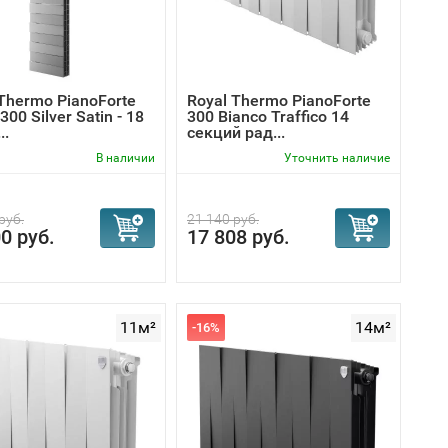
Thermo PianoForte
Royal Thermo PianoForte
300 Silver Satin - 18
300 Bianco Traffico 14
..
секций рад...
В наличии
Уточнить наличие
руб.
21 140 руб.
0 руб.
17 808 руб.
11м²
14м²
-16%