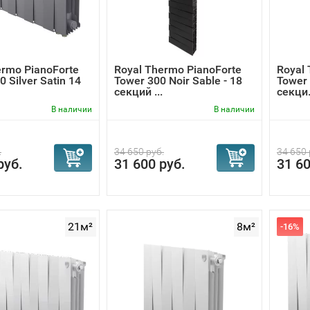
ermo PianoForte
Royal Thermo PianoForte
Royal 
 Silver Satin 14
Tower 300 Noir Sable - 18
Tower 
секций ...
секци.
В наличии
В наличии
.
34 650 руб.
34 650 
руб.
31 600 руб.
31 60
21м²
8м²
-16%