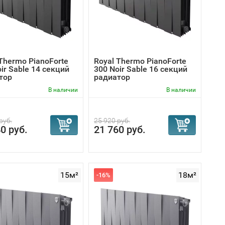
 первоначальный цвет многие годы.
Thermo PianoForte
Royal Thermo PianoForte
ir Sable 14 секций
300 Noir Sable 16 секций
тор
радиатор
В наличии
В наличии
руб.
25 920 руб.
0 руб.
21 760 руб.
15м²
18м²
-16%