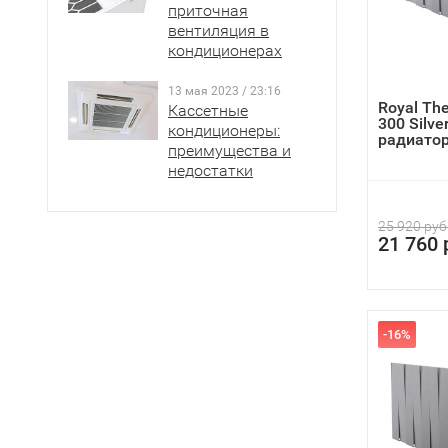
приточная
вентиляция в
кондиционерах
13 мая 2023 / 23:16
Royal Th
Кассетные
300 Silve
кондиционеры:
радиато
преимущества и
недостатки
25 920 руб
21 760 
-16%