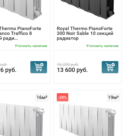
Thermo PianoForte
Royal Thermo PianoForte
anco Traffico 8
300 Noir Sable 10 секций
 ради...
радиатор
Уточнить наличие
Уточнить наличие
руб.
16 200 руб.
6 руб.
13 600 руб.
16м²
19м²
-25%