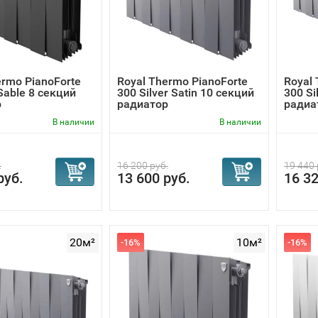
ermo PianoForte
Royal Thermo PianoForte
Royal 
Sable 8 секций
300 Silver Satin 10 секций
300 Si
р
радиатор
радиа
В наличии
В наличии
.
16 200 руб.
19 440 
руб.
13 600 руб.
16 32
20м²
10м²
-16%
-16%