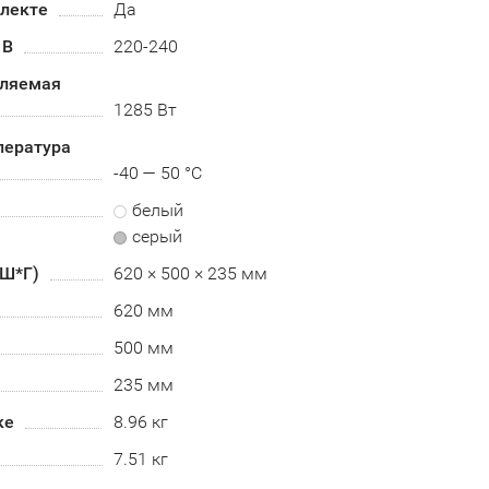
плекте
Да
 В
220-240
бляемая
1285 Вт
пература
-40 — 50 °C
белый
серый
*Ш*Г)
620 × 500 × 235 мм
620 мм
500 мм
235 мм
ке
8.96 кг
7.51 кг