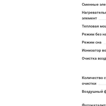
Сменные эл
Нагреватель
элемент
Тепловая мо
Режим без н
Режим сна
Ионизатор в
Очистка воз
Количество с
очистки
Воздушный ф
Фотокаталит