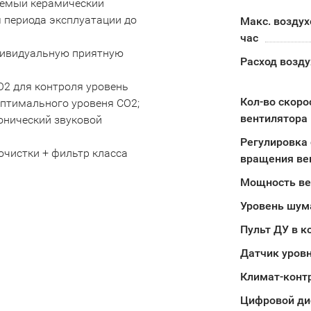
аемый керамический
 периода эксплуатации до
Макс. воздух
час
дивидуальную приятную
Расход возду
O2 для контроля уровень
Кол-во скоро
оптимального уровеня CO2;
вентилятора
онический звуковой
Регулировка 
очистки + фильтр класса
вращения ве
Мощность ве
Уровень шума
Пульт ДУ в к
Датчик уров
Климат-конт
Цифровой ди