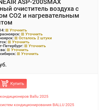
ONEAIR ASP-200SMAX
ный очиститель воздуха с
ом CO2 и нагревательным
нтом
14:
Уточнить
Красноярск:
Уточнить
ноярск:
Осталось 2 штуки
тск:
Уточнить
т-Петербург:
Уточнить
ква:
Уточнить
сибирск:
Уточнить
уб.
Купить
 кондиционеров Ballu 2025
 систем кондиционирования BALLU 2025