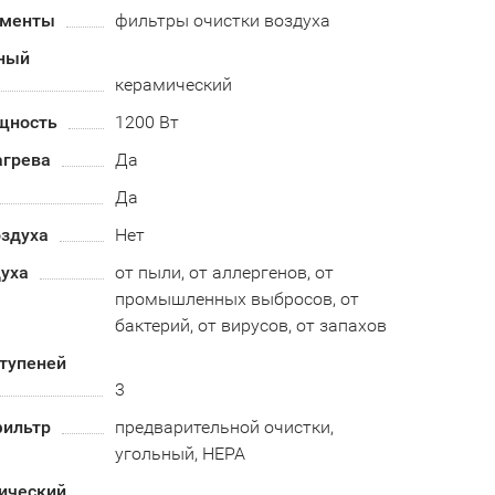
ементы
фильтры очистки воздуха
ный
керамический
щность
1200 Вт
агрева
Да
Да
оздуха
Нет
духа
от пыли, от аллергенов, от
промышленных выбросов, от
бактерий, от вирусов, от запахов
тупеней
3
ильтр
предварительной очистки,
угольный, HEPA
ический