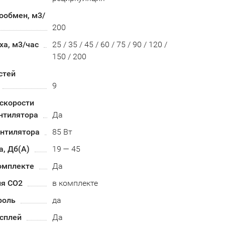
ообмен, м3/
200
ха, м3/час
25 / 35 / 45 / 60 / 75 / 90 / 120 /
150 / 200
стей
9
скорости
нтилятора
Да
нтилятора
85 Вт
, Дб(А)
19 — 45
омплекте
Да
ня СО2
в комплекте
роль
да
сплей
Да