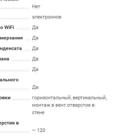
Нет
электронное
о WiFi
Да
бмерзания
Да
онденсата
Да
пана
Да
Да
ального
Да
овки
горизонтальный, вертикальный,
монтаж в вент.отверстие в
стене
ерстия в
— 120