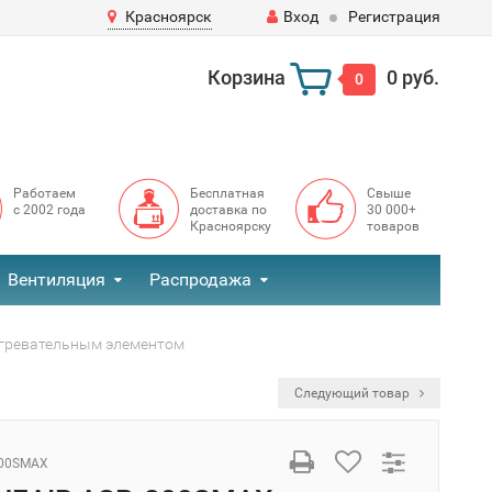
Красноярск
Вход
Регистрация
Корзина
0 руб.
0
Работаем
Бесплатная
Свыше
с 2002 года
доставка по
30 000+
Красноярску
товаров
Вентиляция
Распродажа
нагревательным элементом
Следующий товар
200SMAX