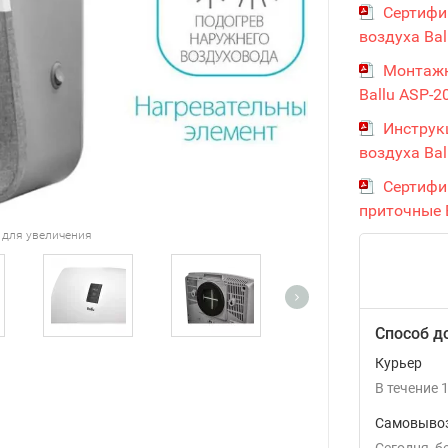
Сертифи
воздуха Bal
Монтажн
Ballu ASP-2
Инструк
воздуха Bal
Сертифи
приточные 
 для увеличения
Способ д
Курьер
В течение
1
Самовывоз