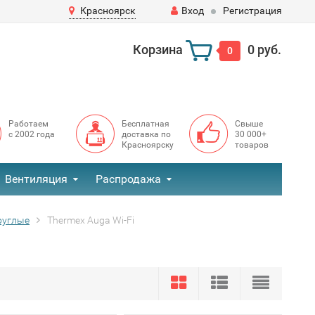
Красноярск
Вход
Регистрация
Корзина
0 руб.
0
Работаем
Бесплатная
Свыше
с 2002 года
доставка по
30 000+
Красноярску
товаров
Вентиляция
Распродажа
руглые
Thermex Auga Wi-Fi