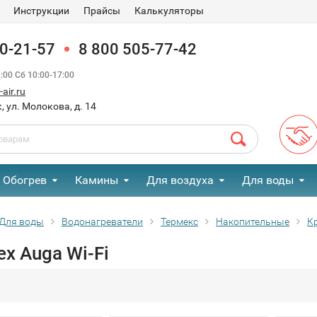
Инструкции
Прайсы
Калькуляторы
90-21-57
8 800 505-77-42
00 Сб 10:00-17:00
air.ru
, ул. Молокова, д. 14
Обогрев
Камины
Для воздуха
Для воды
Для воды
Водонагреватели
Термекс
Накопительные
К
x Auga Wi-Fi