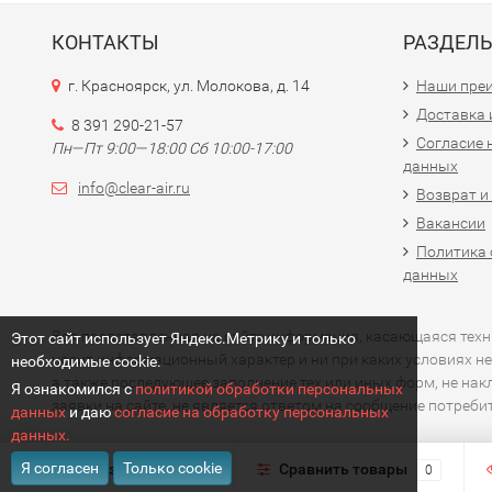
КОНТАКТЫ
РАЗДЕЛ
г. Красноярск, ул. Молокова, д. 14
Наши пре
Доставка 
8 391 290-21-57
Согласие 
Пн—Пт 9:00—18:00 Сб 10:00-17:00
данных
info@clear-air.ru
Возврат и
Вакансии
Политика 
данных
Вся представленная на сайте информация, касающаяся технич
Этот сайт использует Яндекс.Метрику и только
носит информационный характер и ни при каких условиях не
необходимые cookie.
а также последующее заполнение тех или иных форм, не на
Я ознакомился с
политикой обработки персональных
заявки на сайте, не является ответом на сообщение потреб
данных
и даю
согласие на обработку персональных
данных.
Я согласен
Только cookie
Избранное
Сравнить товары
0
0