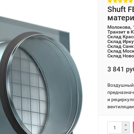
Shuft F
матери
Молокова, 
Транзит в 
Склад Крас
Склад Ирку
Склад Санк
Склад Мос
Склад Ново
3 841 ру
Воздушный 
предназнач
и рециркул
вентиляции