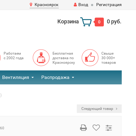
Красноярск
Вход
Регистрация
Корзина
0 руб.
0
Работаем
Бесплатная
Свыше
с 2002 года
доставка по
30 000+
Красноярску
товаров
Вентиляция
Распродажа
)
Следующий товар
160