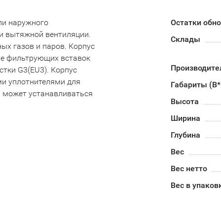
ли наружного
Остатки обн
 и вытяжной вентиляции.
Склады
ых газов и паров. Корпус
ве фильтрующих вставок
Производите
стки G3(EU3). Корпус
ми уплотнителями для
Габариты (В
р может устанавливаться
Высота
Ширина
Глубина
Вес
Вес нетто
Вес в упаков