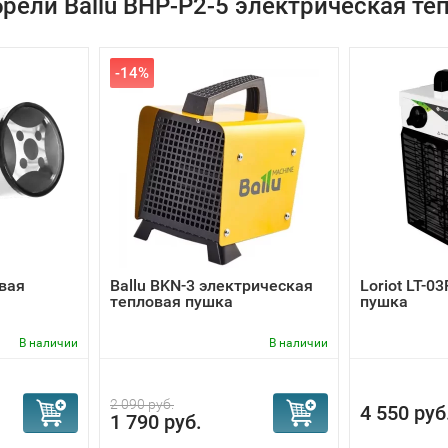
рели Ballu BНР-P2-5 электрическая те
-14%
овая
Ballu BKN-3 электрическая
Loriot LT-0
тепловая пушка
пушка
В наличии
В наличии
2 090 руб.
4 550 руб
1 790 руб.