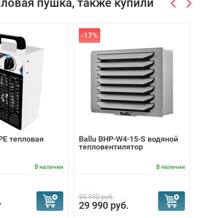
пловая пушка, также купили
-17%
-25
3PE тепловая
Ballu BHP-W4-15-S водяной
Ball
тепловентилятор
пуш
В наличии
В наличии
35 990 руб.
.
29 990 руб.
3 990
2 9