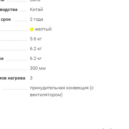
зводства
Китай
 срок
2 года
желтый
5.6 кг
6.2 кг
ке
6.2 кг
300 мм
мов нагрева
3
а
принудительная конвекция (с
вентилятором)