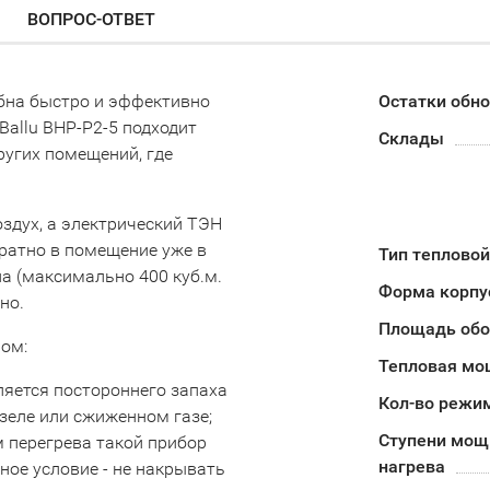
ВОПРОС-ОТВЕТ
обна быстро и эффективно
Остатки обн
Ballu BHP-P2-5 подходит
Склады
ругих помещений, где
здух, а электрический ТЭН
братно в помещение уже в
Тип теплово
а (максимально 400 куб.м.
Форма корпу
но.
Площадь обо
ом:
Тепловая мо
ляется постороннего запаха
Кол-во режи
изеле или сжиженном газе;
Ступени мощ
 перегрева такой прибор
нагрева
ное условие - не накрывать