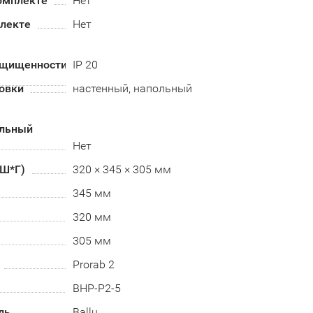
омплекте
Нет
плекте
Нет
ащищенности
IP 20
овки
настенный, напольный
альный
Нет
*Ш*Г)
320 × 345 × 305 мм
345 мм
320 мм
305 мм
Prorab 2
BНР-P2-5
ль
Ballu