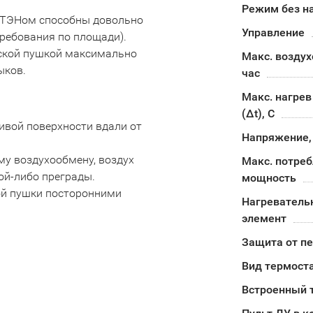
Режим без н
 ТЭНом способны довольно
Управление
ребования по площади).
еской пушкой максимально
Макс. воздух
ыков.
час
Макс. нагрев
(Δt), C
ивой поверхности вдали от
Напряжение,
му воздухообмену, воздух
Макс. потре
ой-либо преграды.
мощность
вой пушки посторонними
Нагреватель
элемент
Защита от п
Вид термост
Встроенный 