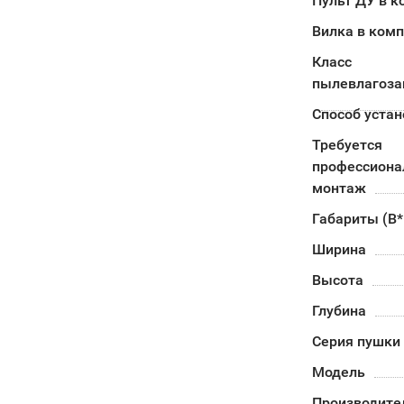
Пульт ДУ в к
Вилка в ком
Класс
пылевлагоз
Способ устан
Требуется
профессион
монтаж
Габариты (В
Ширина
Высота
Глубина
Серия пушки
Модель
Производите