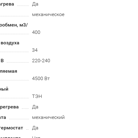
агрева
Да
механическое
ообмен, м3/
400
 воздуха
34
 В
220-240
бляемая
4500 Вт
ный
ТЭН
ерегрева
Да
ата
механический
термостат
Да