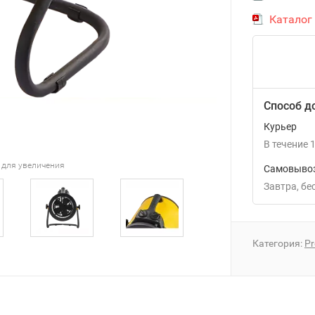
Каталог
Способ д
Курьер
В течение
1
 для увеличения
Самовывоз
Завтра
Б
Категория:
Pr