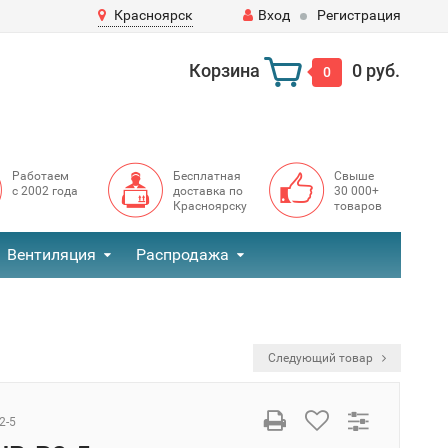
Красноярск
Вход
Регистрация
Корзина
0 руб.
0
Работаем
Бесплатная
Свыше
с 2002 года
доставка по
30 000+
Красноярску
товаров
Вентиляция
Распродажа
а
Следующий товар
2-5