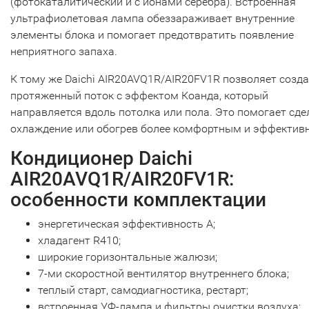
(фотокаталитический и с ионами серебра). Встроенная
ультрафиолетовая лампа обеззараживает внутренние
элементы блока и помогает предотвратить появление
неприятного запаха.
К тому же Daichi AIR20AVQ1R/AIR20FV1R позволяет созд
протяженный поток с эффектом Коанда, который
направляется вдоль потолка или пола. Это помогает сде
охлаждение или обогрев более комфортным и эффектив
Кондиционер Daichi
AIR20AVQ1R/AIR20FV1R:
особенности комплектации
энергетическая эффективность А;
хладагент R410;
широкие горизонтальные жалюзи;
7-ми скоростной вентилятор внутреннего блока;
теплый старт, самодиагностика, рестарт;
встроенная УФ-лампа и фильтры очистки воздуха;